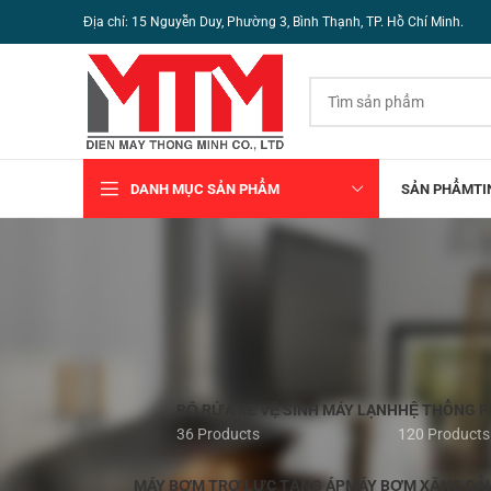
Địa chỉ: 15 Nguyễn Duy, Phường 3, Bình Thạnh, TP. Hồ Chí Minh.
DANH MỤC SẢN PHẨM
SẢN PHẨM
TI
BỘ RỬA XE VỆ SINH MÁY LẠNH
HỆ THỐNG 
36 Products
120 Products
MÁY BƠM TRỢ LỰC TĂNG ÁP
MÁY BƠM XĂNG DẦ