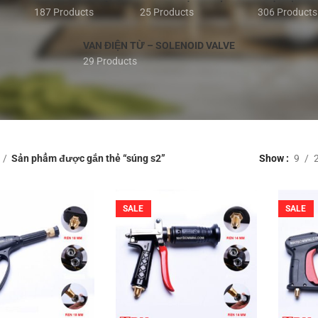
187 Products
25 Products
306 Products
VAN ĐIỆN TỪ – SOLENOID VALVE
29 Products
Sản phẩm được gắn thẻ “súng s2”
Show
9
SALE
SALE