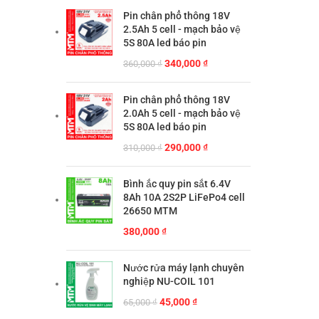
Pin chân phổ thông 18V
2.5Ah 5 cell - mạch bảo vệ
5S 80A led báo pin
Giá
Giá
340,000
₫
360,000
₫
gốc
hiện
là:
tại
Pin chân phổ thông 18V
360,000 ₫.
là:
2.0Ah 5 cell - mạch bảo vệ
340,000 ₫.
5S 80A led báo pin
Giá
Giá
290,000
₫
310,000
₫
gốc
hiện
là:
tại
Bình ắc quy pin sắt 6.4V
310,000 ₫.
là:
8Ah 10A 2S2P LiFePo4 cell
290,000 ₫.
26650 MTM
380,000
₫
Nước rửa máy lạnh chuyên
nghiệp NU-COIL 101
Giá
Giá
45,000
₫
65,000
₫
gốc
hiện