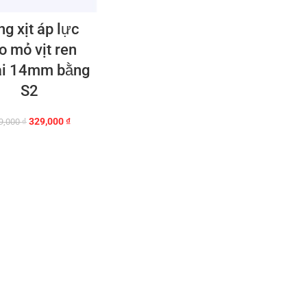
ng xịt áp lực
o mỏ vịt ren
ài 14mm bằng
S2
Giá
Giá
329,000
₫
9,000
₫
gốc
hiện
là:
tại
349,000 ₫.
là:
329,000 ₫.