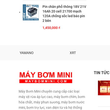
là:
tại
Pin chân phổ thông 18V 21V
65,000 ₫.
là:
16Ah 20 cell 21700 mạch
45,000 ₫.
120A chống sốc led báo pin
2 bên
1,450,000
₫
YAMANO
XRT
TIN TỨC
Máy Bơm Mini chuyên cung cấp các loại
máy xịt rửa áp lực cao, máy bơm chìm, bơm
hóa chất, máy phun sương, máy bơm nước
mini, bơm trợ lực, van điện từ và hệ thống