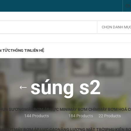
CHỌN DANH MỤ
N TỨC
THÔNG TIN
LIÊN HỆ
súng s2
PHUN SƯƠNG
MÁY BƠM ÁP LỰC MINI
MÁY BƠM CHÌM
MÁY BƠM HOÁ C
144 Products
184 Products
22 Products
U NHỚT
MÁY BƠM ÁP LỰC CAO
NĂNG LƯỢNG MẶT TRỜI
PHỤ KIỆN B