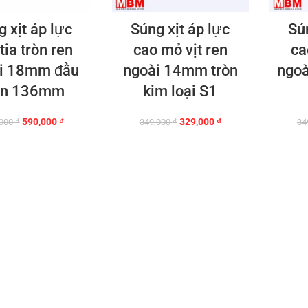
 xịt áp lực
Súng xịt áp lực
Sú
tia tròn ren
cao mỏ vịt ren
ca
i 18mm đầu
ngoài 14mm tròn
ngo
òn 136mm
kim loại S1
Giá
Giá
Giá
Giá
590,000
₫
329,000
₫
,000
₫
349,000
₫
34
gốc
hiện
gốc
hiện
là:
tại
là:
tại
650,000 ₫.
là:
349,000 ₫.
là:
590,000 ₫.
329,000 ₫.