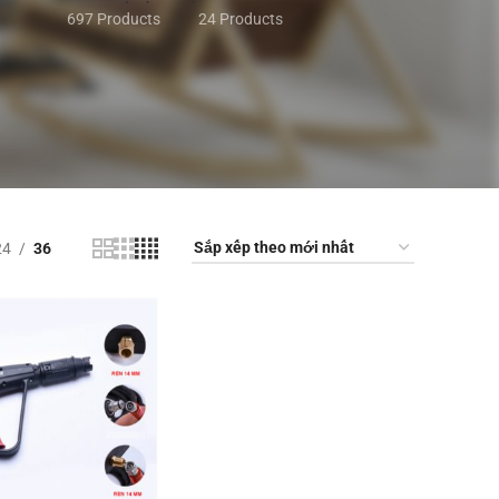
697 Products
24 Products
24
36