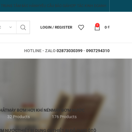
TRUNG TÂM BẢO HÀNH
YÊU CẦU BÁO GIÁ
HỢP TÁC KINH DOANH
0
C
LOGIN / REGISTER
0
₫
HOTLINE - ZALO
02873030399
-
0907294310
HẤT
MÁY BƠM HƠI KHÍ NÉN
MÁY BƠM NƯỚC
32 Products
176 Products
ƠM NƯỚC
THIẾT BỊ DỤNG CỤ
THIẾT BỊ ĐỒ CHƠI ÔTÔ