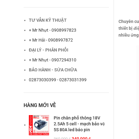
TƯ VẤN KỸ THUẬT
Chuyên cu
thiết bị đ
+ Mr Nhựt - 0908997823
nhiều ứng 
+ Mr Hải - 0908997872
ĐẠI LÝ - PHÂN PHỐI
+ Mr Nhựt - 0907294310
BẢO HÀNH - SỬA CHỮA
02873030399 - 02873031399
HÀNG MỚI VỀ
Pin chân phổ thông 18V
2.5Ah 5 cell - mạch bảo vệ
5S 80A led báo pin
Giá
Giá
340,000
₫
360,000
₫