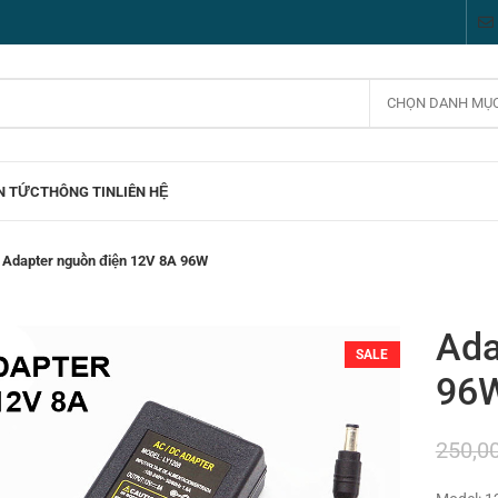
CHỌN DANH MỤ
N TỨC
THÔNG TIN
LIÊN HỆ
Adapter nguồn điện 12V 8A 96W
Ada
SALE
96
250,0