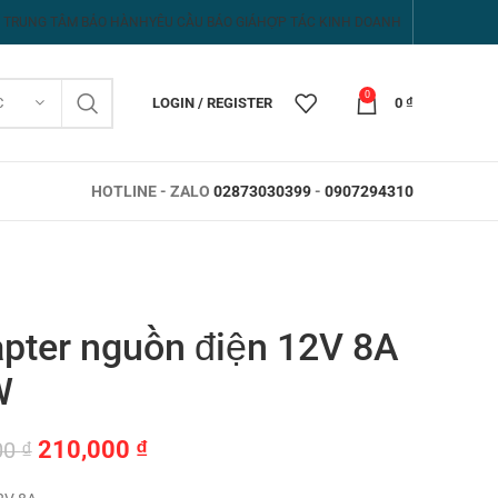
TRUNG TÂM BẢO HÀNH
YÊU CẦU BÁO GIÁ
HỢP TÁC KINH DOANH
0
C
LOGIN / REGISTER
0
₫
HOTLINE - ZALO
02873030399
-
0907294310
pter nguồn điện 12V 8A
W
Giá
Giá
210,000
₫
00
₫
gốc
hiện