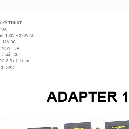
Ố KỸ THUẬT
V 8A
ào: 100V – 220V AC
a: 12V DC
: 96W – 8A
u chuẩn CE
DC: 5.5 x 2.1 mm
g : 500g