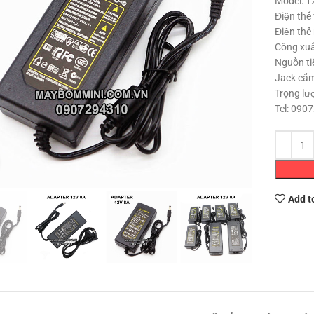
Model: 1
Điện thế
Điện thế
Công xuấ
Nguồn ti
Jack cấm
Trọng lư
Tel: 090
Click to enlarge
Add t