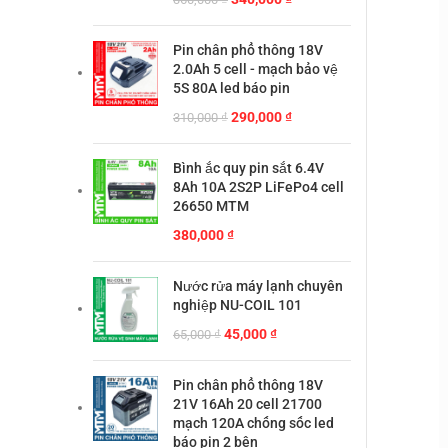
gốc
hiện
là:
tại
Pin chân phổ thông 18V
360,000 ₫.
là:
2.0Ah 5 cell - mạch bảo vệ
340,000 ₫.
5S 80A led báo pin
Giá
Giá
290,000
₫
310,000
₫
gốc
hiện
là:
tại
Bình ắc quy pin sắt 6.4V
310,000 ₫.
là:
8Ah 10A 2S2P LiFePo4 cell
290,000 ₫.
26650 MTM
380,000
₫
Nước rửa máy lạnh chuyên
nghiệp NU-COIL 101
Giá
Giá
45,000
₫
65,000
₫
gốc
hiện
là:
tại
Pin chân phổ thông 18V
65,000 ₫.
là:
21V 16Ah 20 cell 21700
45,000 ₫.
mạch 120A chống sốc led
báo pin 2 bên