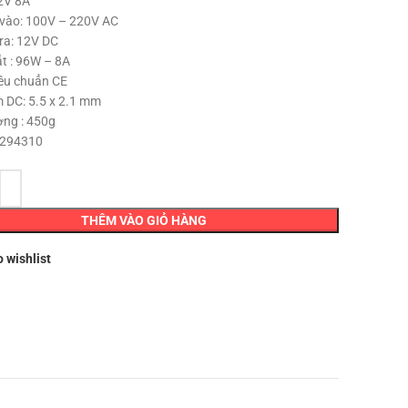
2V 8A
là:
tại
 vào: 100V – 220V AC
250,000 ₫.
là:
 ra: 12V DC
210,000 ₫.
t : 96W – 8A
êu chuẩn CE
 DC: 5.5 x 2.1 mm
ợng : 450g
7294310
THÊM VÀO GIỎ HÀNG
o wishlist