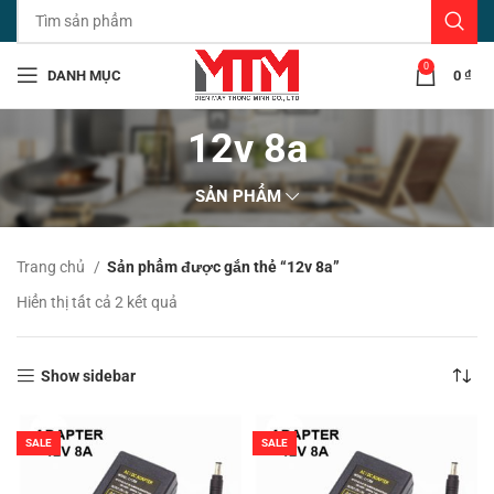
0
DANH MỤC
0
₫
12v 8a
SẢN PHẨM
Trang chủ
Sản phẩm được gắn thẻ “12v 8a”
Đã
Hiển thị tất cả 2 kết quả
sắp
xếp
theo
Show sidebar
mới
nhất
SALE
SALE