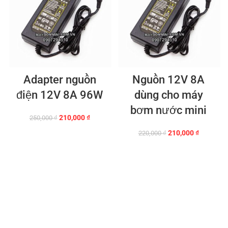
Adapter nguồn
Nguồn 12V 8A
điện 12V 8A 96W
dùng cho máy
bơm nước mini
Giá
Giá
210,000
₫
250,000
₫
gốc
hiện
Giá
Giá
210,000
₫
220,000
₫
là:
tại
gốc
hiện
250,000 ₫.
là:
là:
tại
210,000 ₫.
220,000 ₫.
là:
210,000 ₫