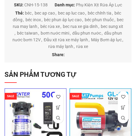
SKU:
CNH-15-138
Danh mục:
Phụ Kiện Xịt Rửa Áp Lực
Thẻ:
béc
,
bec ap cao
,
bec ap luc cao
,
béc chỉnh tia
,
béc
đồng
,
béc inox
,
béc phun áp lực cao
,
béc phun thuốc
,
bec
rua may lanh
,
béc rửa xe
,
bec rua xe gia dinh
,
bec sung xit
,
béc taiwan
,
bơm nước mini
,
đầu phun nước
,
đầu phun
nước bơm 12V
,
Đầu xịt rửa xe máy lạnh
,
Máy Bơm áp lực
,
rửa máy lạnh
,
rửa xe
Share:
SẢN PHẨM TƯƠNG TỰ
SALE
SALE