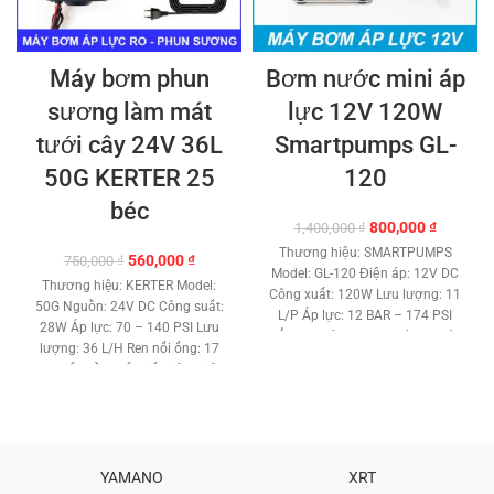
Máy bơm phun
Bơm nước mini áp
sương làm mát
lực 12V 120W
tưới cây 24V 36L
Smartpumps GL-
50G KERTER 25
120
béc
Giá
Giá
800,000
₫
1,400,000
₫
gốc
hiện
Thương hiệu: SMARTPUMPS
Giá
Giá
560,000
₫
750,000
₫
là:
tại
Model: GL-120 Điện áp: 12V DC
gốc
hiện
1,400,000 ₫.
là:
Thương hiệu: KERTER Model:
Công xuất: 120W Lưu lượng: 11
là:
tại
800,000 
50G Nguồn: 24V DC Công suất:
L/P Áp lực: 12 BAR – 174 PSI
750,000 ₫.
là:
28W Áp lực: 70 – 140 PSI Lưu
Đẩy cao trên 60 met. Kích thước
560,000 ₫.
lượng: 36 L/H Ren nối ống: 17
ren gắn ống: 13 mm. Tự mồi
mm Tiếng ồn thấp tiết kiệm điện.
nước hút nước sâu 2 mét. Role
Công nghệ Japan lõi đồng cao
công tắt áp lực tự động. Chất
cấp. Đầu bơm áp lực công nghệ
liệu: Nhựa ABS – Đồng – Gang
màng. Kích thước: 15 x 10 x 8.5
Đầu bơm công nghệ mới chất
cm. Trọng lượng : 1.5 Kg Béc
lượng. Motor lõi đồng cao cấp
phun sương sử dụng tối đa: 25
YAMANO
XRT
tuổi thọ cao. Máy bơm màng