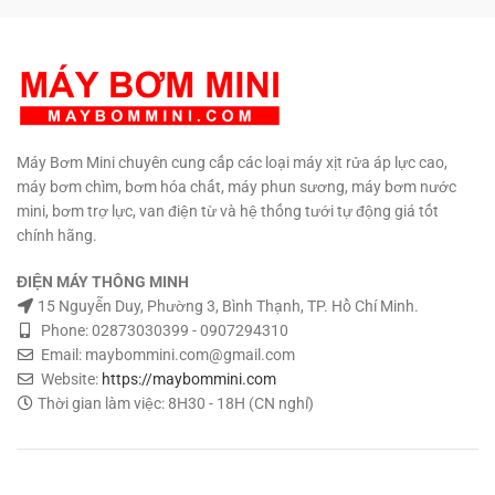
béc Béc phun sương sử dụng tối
cao cấp. Nhiệt độ chất lỏng tối
thiểu: 5 béc Kèm nguồn điện
đa 60 độ C. Trọng lượng: 2.2 kg
220V 24V 4A. Kèm dây nguồn
Kích thước: 220 x 100 x 140
adapter. Kèm jack cắm nguồn
mm. Kèm đầu gắn ống 8mm.
DC cái. Kèm ren gắn ống 8mm.
Bảo hành: 6 tháng Phân phối:
Bảo hành: 6 tháng Phân phối:
Maybommini.com Hổ trợ kỹ
Maybommini.com Hổ trợ kỹ
thuật vĩnh viễn.
TƯ VẤN KỸ
thuật vĩnh viễn.
TƯ VẤN KỸ
THUẬT – MUA HÀNG MUA SỐ
Máy Bơm Mini chuyên cung cấp các loại máy xịt rửa áp lực cao,
THUẬT – MUA HÀNG MUA SỐ
LƯỢNG CÓ GIÁ SỈ
0908997823
máy bơm chìm, bơm hóa chất, máy phun sương, máy bơm nước
LƯỢNG CÓ GIÁ SỈ
0908997823
– 0908997872 0907294310 –
mini, bơm trợ lực, van điện từ và hệ thống tưới tự động giá tốt
– 0908997872 0907294310 –
02873030399
02873030399
chính hãng.
ĐIỆN MÁY THÔNG MINH
15 Nguyễn Duy, Phường 3, Bình Thạnh, TP. Hồ Chí Minh.
Phone: 02873030399 - 0907294310
Email: maybommini.com@gmail.com
Website:
https://maybommini.com
Thời gian làm việc: 8H30 - 18H (CN nghỉ)