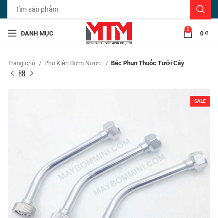
0
DANH MỤC
0
₫
Trang chủ
Phụ Kiện Bơm Nước
Béc Phun Thuốc Tưới Cây
SALE