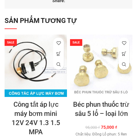
Share:
SẢN PHẨM TƯƠNG TỰ
SALE
SALE
Công tắt áp lực
Béc phun thuốc trừ
máy bơm mini
sâu 5 lổ – loại lớn
12V 24V 1.3 1.5
Giá
Giá
75,000
₫
95,000
₫
MPA
gốc
hiện
Chất liệu: Đồng Lổ phun: 5 Ren