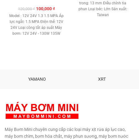
là:
tại
trong: 13 mm Điều chỉnh tia
95,000 ₫.
là:
Giá
Giá
100,000
₫
120,000
₫
phun Loại béc: Lớn Sản xuất:
75,000 ₫.
gốc
hiện
Taiwan
Model : 12V 24V 1.3 1.5 MPA Áp
là:
tại
lực ngắt: 1.5 MPA Điện thế: 12V
120,000 ₫.
là:
24V Loại công tắt áp suất Máy
100,000 ₫.
bơm: 12V 24V - 130W 135W
180W 220W
YAMANO
XRT
Máy Bơm Mini chuyên cung cấp các loại máy xịt rửa áp lực cao,
máy bơm chìm, bơm hóa chất, máy phun sương, máy bơm nước