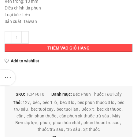
35,000 ₫.
Ren trong: 13 mm
Điều chỉnh tia phun
Loại béc: Lớn
Sản xuất: Taiwan
THÊM VÀO GIỎ HÀNG
Add to wishlist
SKU:
TCPT-010
Danh mục:
Béc Phun Thuốc Tưới Cây
Thẻ:
12v
,
béc
,
béc 1 lổ
,
bec 3 lo
,
bec phun thuoc 3 lo
,
béc
trừ sâu
,
bec tuoi cay
,
bec tuoi lan
,
Béc xịt
,
bec xit thuoc
,
cần
,
cần phun thuốc
,
cần phun xịt thuốc trừ sâu
,
Máy
Bơm áp lực
,
phun
,
phun hóa chất
,
phun thuoc tru sau
,
thuốc trừ sau
,
trừ sâu
,
xịt thuốc