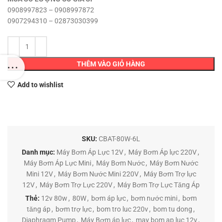
0908997823 – 0908997872
0907294310 – 02873030399
THÊM VÀO GIỎ HÀNG
Add to wishlist
SKU:
CBAT-80W-6L
Danh mục:
Máy Bơm Áp Lực 12V
,
Máy Bơm Áp lực 220V
,
Máy Bơm Áp Lực Mini
,
Máy Bơm Nước
,
Máy Bơm Nước
Mini 12V
,
Máy Bơm Nước Mini 220V
,
Máy Bơm Trợ lực
12V
,
Máy Bơm Trợ Lực 220V
,
Máy Bơm Trợ Lực Tăng Áp
Thẻ:
12v 80w
,
80W
,
bơm áp lực
,
bơm nước mini
,
bơm
tăng áp
,
bơm trợ lực
,
bom tro luc 220v
,
bom tu dong
,
Diaphragm Pump
,
Máy Bơm áp lực
,
may bom ap luc 12v
,