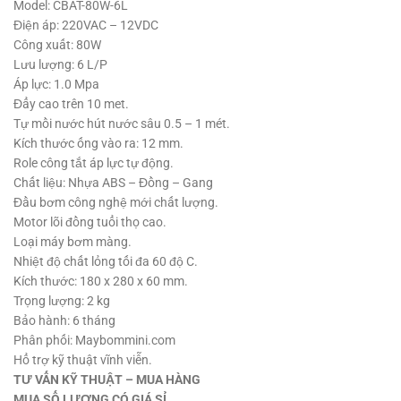
Model: CBAT-80W-6L
Điện áp: 220VAC – 12VDC
Công xuất: 80W
Lưu lượng: 6 L/P
Áp lực: 1.0 Mpa
Đẩy cao trên 10 met.
Tự mồi nước hút nước sâu 0.5 – 1 mét.
Kích thước ống vào ra: 12 mm.
Role công tắt áp lực tự động.
Chất liệu: Nhựa ABS – Đồng – Gang
Đầu bơm công nghệ mới chất lượng.
Motor lõi đồng tuổi thọ cao.
Loại máy bơm màng.
Nhiệt độ chất lỏng tối đa 60 độ C.
Kích thước: 180 x 280 x 60 mm.
Trọng lượng: 2 kg
Bảo hành: 6 tháng
Phân phối: Maybommini.com
Hổ trợ kỹ thuật vĩnh viễn.
TƯ VẤN KỸ THUẬT – MUA HÀNG
MUA SỐ LƯỢNG CÓ GIÁ SỈ