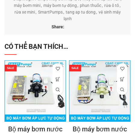
máy bơm mini
,
máy bơm tự động
,
phun thuốc
,
rửa ô tô
,
rửa xe mini
,
SmartPumps
,
tang ap tu dong
,
vệ sinh máy
lạnh
Share:
CÓ THỂ BẠN THÍCH…
SALE
SALE
Bộ máy bơm nước
Bộ máy bơm nước