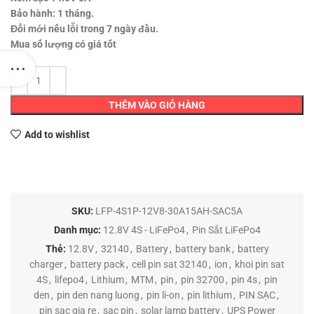
Bảo hành: 1 tháng.
Đổi mới nếu lỗi trong 7 ngày đầu.
Mua số lượng có giá tốt
THÊM VÀO GIỎ HÀNG
Add to wishlist
SKU:
LFP-4S1P-12V8-30A15AH-SAC5A
Danh mục:
12.8V 4S - LiFePo4
,
Pin Sắt LiFePo4
Thẻ:
12.8V
,
32140
,
Battery
,
battery bank
,
battery
charger
,
battery pack
,
cell pin sat 32140
,
ion
,
khoi pin sat
4S
,
lifepo4
,
Lithium
,
MTM
,
pin
,
pin 32700
,
pin 4s
,
pin
den
,
pin den nang luong
,
pin li-on
,
pin lithium
,
PIN SẠC
,
pin sac gia re
,
sac pin
,
solar lamp battery
,
UPS Power