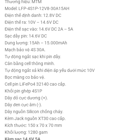
Thương hiệu: MTM
Model: LFP-4S1P-12V8-30A15AH
Điện thế định danh: 12.8V DC
Điện thế ra: 10V – 14.6V DC
Điện thế sạc vào: 14.6V DC 2A – 5A
Sạc đầy pin: 14.6V DC
Dung lượng: 15Ah – 15.000mAh
Mạch bảo vệ 4S 30A.
Tự động ngắt sạc khi pin đầy.
Cân bằng cell thông minh.
Tự động ngắt xả khi điện áp yếu dưới mức 10V
Bọc màng co bảo vệ.
Cell pin LiFePo4 32140 cao cấp.
Khối pin ghép 4S1P
Dây đỏ cực dương (+).
Dây đen cực âm (-).
Dây nguồn Silicon chống cháy.
Kèm Jack nguồn XT30 cao cấp.
Kích thước: 150 x 70 x 70 mm
Khối lượng: 1280 gam
Kèm sạc 14.6V 5A