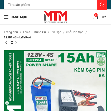
0
DANH MỤC
0
₫
Trang chủ
Thiết Bị Dụng Cụ
Pin Sạc
Khối Pin Sạc
12.8V 4S - LiFePo4