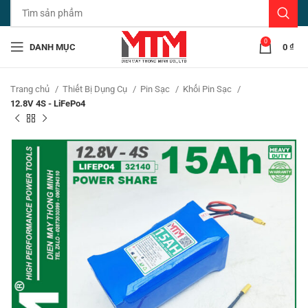
0
DANH MỤC
0
₫
Trang chủ
Thiết Bị Dụng Cụ
Pin Sạc
Khối Pin Sạc
12.8V 4S - LiFePo4