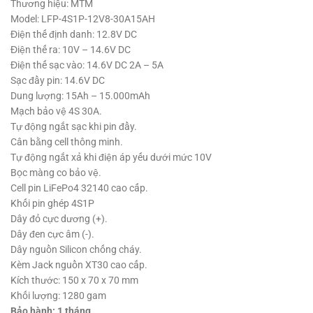
Thương hiệu: MTM
Model: LFP-4S1P-12V8-30A15AH
Điện thế định danh: 12.8V DC
Điện thế ra: 10V – 14.6V DC
Điện thế sạc vào: 14.6V DC 2A – 5A
Sạc đầy pin: 14.6V DC
Dung lượng: 15Ah – 15.000mAh
Mạch bảo vệ 4S 30A.
Tự động ngắt sạc khi pin đầy.
Cân bằng cell thông minh.
Tự động ngắt xả khi điện áp yếu dưới mức 10V
Bọc màng co bảo vệ.
Cell pin LiFePo4 32140 cao cấp.
Khối pin ghép 4S1P
Dây đỏ cực dương (+).
Dây đen cực âm (-).
Dây nguồn Silicon chống cháy.
Kèm Jack nguồn XT30 cao cấp.
Kích thước: 150 x 70 x 70 mm
Khối lượng: 1280 gam
Bảo hành: 1 tháng.