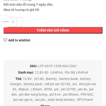
Đổi mới nếu lỗi trong 7 ngày đầu.
Mua số lượng có giá tốt
THÊM VÀO GIỎ HÀNG
Add to wishlist
SKU:
LFP-4S1P-12V8-30A15AH
Danh mục:
12.8V 4S - LiFePo4
,
Pin Sắt LiFePo4
Thẻ:
12.8V
,
32140
,
Battery
,
battery bank
,
battery
charger
,
battery pack
,
cell pin sat 32140
,
ion
,
khoi pin sat
4S
,
lifepo4
,
Lithium
,
MTM
,
pin
,
pin 32700
,
pin 4s
,
pin
den
,
pin den nang luong
,
pin li-on
,
pin lithium
,
PIN SẠC
,
pin sac gia re
,
sac pin
,
solar lamp battery
,
UPS Power