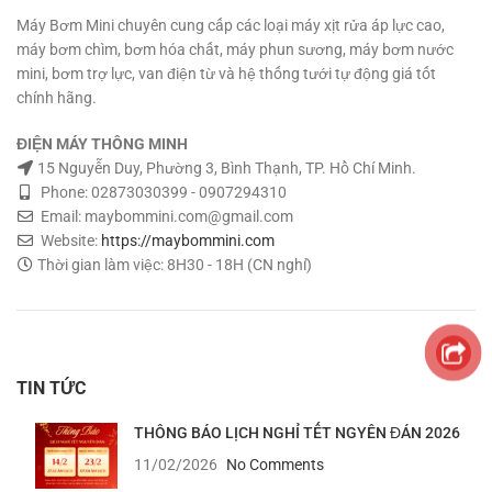
hành: 1 tháng.
động 12.6V 2A DC Bảo hành: 1
Máy Bơm Mini chuyên cung cấp các loại máy xịt rửa áp lực cao,
tháng.
máy bơm chìm, bơm hóa chất, máy phun sương, máy bơm nước
mini, bơm trợ lực, van điện từ và hệ thống tưới tự động giá tốt
chính hãng.
ĐIỆN MÁY THÔNG MINH
15 Nguyễn Duy, Phường 3, Bình Thạnh, TP. Hồ Chí Minh.
Phone: 02873030399 - 0907294310
Email: maybommini.com@gmail.com
Website:
https://maybommini.com
Thời gian làm việc: 8H30 - 18H (CN nghỉ)
TIN TỨC
THÔNG BÁO LỊCH NGHỈ TẾT NGYÊN ĐÁN 2026
11/02/2026
No Comments