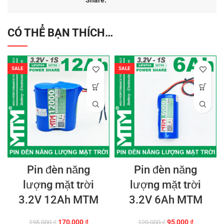
Share:
CÓ THỂ BẠN THÍCH…
SALE
SALE
Pin đèn năng
Pin đèn năng
lượng mặt trời
lượng mặt trời
3.2V 12Ah MTM
3.2V 6Ah MTM
Giá
Giá
Giá
Giá
170,000
₫
95,000
₫
195,000
₫
120,000
₫