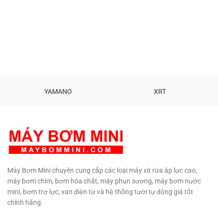
mét. Đẩy cao trên 2 mét Đầu
Inox - Đồng - Nhựa Trọng lượng :
bơm công nghệ mới chất lượng.
2.8 Kg Kích thước: 285 x 185 x
Motor lõi đồng tuổi thọ cao.
165 mm Có khả năng bơm liên
Motor 385 12V chất lượng. Chất
tục. Dùng nguồn điện ắc quy
liệu: Đồng - Gang - Nhựa ABS.
hoặc biến thế 12V 20A. Tiêu
Nhiệt độ nước bơm: 10 - 60 độ C
chuẩn cao. Khẳng định độ an
Kích thước: 90 x 40 x 35 mm.
toàn, chất lượng sản phẩm với
Trọng lượng: 110 gam. Sử dụng
người tiêu dung. Bảo hàng: 03
nguồn điện ắc quy 12V 1.5Ah trở
tháng Phân phối:
Máy Bơm Mini
lên. Sử dụng biến thế adapter
MBM
Sản phẩm cao cấp Khẳng
YAMANO
XRT
12V 2A trở lên. Bảo hành: 1
định độ an toàn, chất lượng sản
tháng Phân
phẩm với người tiêu dung.
Hổ
phối:
Maybommini.com
Sản
trợ kỹ thuật vĩnh viễn.
TƯ VẤN
phẩm cao cấp Khẳng định độ an
KỸ THUẬT – MUA HÀNG
toàn và chất lượng.
Hổ trợ kỹ
0908997823 – 0908997872
thuật vĩnh viễn.
TƯ VẤN KỸ
0907294310 – 02873030399
THUẬT – MUA HÀNG
0908997823 – 0908997872
0907294310 – 02873030399
Máy Bơm Mini chuyên cung cấp các loại máy xịt rửa áp lực cao,
máy bơm chìm, bơm hóa chất, máy phun sương, máy bơm nước
mini, bơm trợ lực, van điện từ và hệ thống tưới tự động giá tốt
chính hãng.