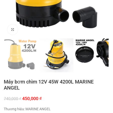
Click to enlarge
Máy bơm chìm 12V 45W 4200L MARINE
ANGEL
Giá
Giá
450,000
₫
740,000
₫
gốc
hiện
là:
tại
Thương hiệu: MARINE ANGEL