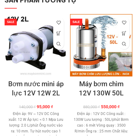
SẢN PHẨM TƯƠNG TỰ
SALE
SALE
Bơm nước mini áp
Máy bơm chìm
lực 12V 12W 2L
12V 130W 50L
Giá
Giá
Giá
Giá
95,000
₫
550,000
₫
140,000
₫
880,000
₫
gốc
hiện
gốc
hiện
Điện áp: 9V ~ 12V DC Công
Điện áp : 12V DC Công xuất :
là:
tại
là:
tại
xuất: 12 W Áp lực: < 0.1 Mpa Lưu
130W Lưu lượng : 50L/phút Bơm
140,000 ₫.
là:
880,000 ₫.
là:
lượng: 2.0 L/phút Ống nước vào
cao : 6 mét Vòng quay : 3500
95,000 ₫.
550,000 ₫
ra: 10 mm. Tự hút nước cao 1
R/min Ống ra : 25 mm Chất liệu: