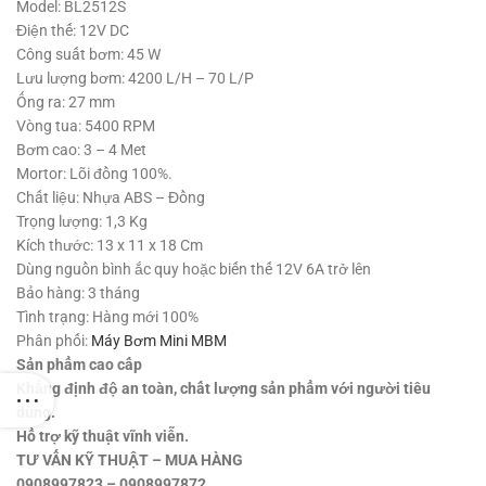
740,000 ₫.
là:
Model: BL2512S
450,000 ₫.
Điện thế: 12V DC
Công suất bơm: 45 W
Lưu lượng bơm: 4200 L/H – 70 L/P
Ống ra: 27 mm
Vòng tua: 5400 RPM
Bơm cao: 3 – 4 Met
Mortor: Lõi đồng 100%.
Chất liệu: Nhựa ABS – Đồng
Trọng lượng: 1,3 Kg
Kích thước: 13 x 11 x 18 Cm
Dùng nguồn bình ắc quy hoặc biến thế 12V 6A trở lên
Bảo hàng: 3 tháng
Tình trạng: Hàng mới 100%
Phân phối:
Máy Bơm Mini MBM
Sản phẩm cao cấp
Khẳng định độ an toàn, chất lượng sản phẩm với người tiêu
dùng.
Hổ trợ kỹ thuật vĩnh viễn.
TƯ VẤN KỸ THUẬT – MUA HÀNG
0908997823 – 0908997872