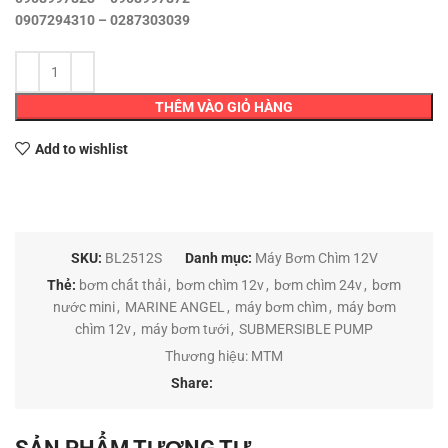
0907294310 – 0287303039
THÊM VÀO GIỎ HÀNG
Add to wishlist
SKU:
BL2512S
Danh mục:
Máy Bơm Chìm 12V
Thẻ:
bơm chất thải
,
bơm chìm 12v
,
bơm chìm 24v
,
bơm
nước mini
,
MARINE ANGEL
,
máy bơm chìm
,
máy bơm
chìm 12v
,
máy bơm tưới
,
SUBMERSIBLE PUMP
Thương hiệu:
MTM
Share: