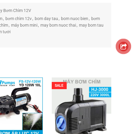
y Bơm Chìm 12V
im
,
bơm chìm 12v
,
bom day tau
,
bom nuoc bien
,
bơm
chìm
,
máy bơm mini
,
may bom nuoc thai
,
may bom tau
 tưới
SALE
SALE