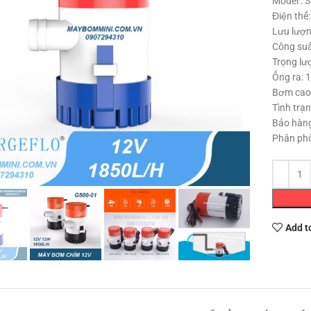
Model : 
Điện thế
Lưu lượ
Công suấ
Trọng lư
Ống ra: 
Bơm cao:
Tình trạ
Bảo hàng
Phân phố
Click to enlarge
Add t