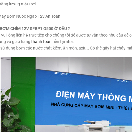
ăng lượng mặt trời.
 BƠM
CHÌM
12V
SFBP1 G500
Ở ĐÂU ?
ết vui lòng liên hệ trực tiếp cho chúng tôi để được tư vấn theo nhu cầu để
àng và giao hàng
thanh toán
tiền tại nhà.
sử dụng bơm các nước chất kiềm, ăn mòn, axít,… Có thể gây hại cháy m