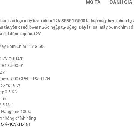
MÔ TẢ
ĐÁNH GIÁ 
 bán các loại máy bơm chìm 12V SFBP1 G500 là loại máy bơm chìm tự 
tàu thuyền canô, bơm nước ngập tự động. Đây là loại máy bơm chìm có
à chỉ dùng nguồn 12V.
Ố KỸ THUẬT
FPB1-G500-01
12V
 bơm: 500 GPH – 1850 L/H
 bơm: 19 W
g: 0.5 KG
9 mm
.5 Met.
g: Hàng mới 100%
3 tháng chính hãng
:
MÁY BƠM MINI