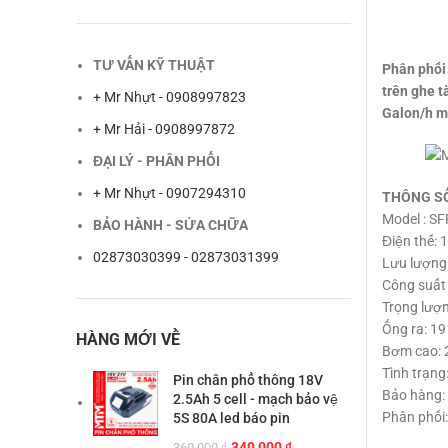
TƯ VẤN KỸ THUẬT
Phân phối
trên ghe 
+ Mr Nhựt - 0908997823
Galon/h m
+ Mr Hải - 0908997872
ĐẠI LÝ - PHÂN PHỐI
+ Mr Nhựt - 0907294310
THÔNG S
Model : S
BẢO HÀNH - SỬA CHỮA
Điện thế: 
02873030399 - 02873031399
Lưu lượng
Công suất
Trọng lượn
Ống ra: 1
HÀNG MỚI VỀ
Bơm cao: 2
Tình trạn
Pin chân phổ thông 18V
Bảo hàng: 
2.5Ah 5 cell - mạch bảo vệ
Phân phối
5S 80A led báo pin
Giá
Giá
340,000
₫
360,000
₫