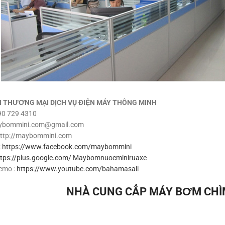
 THƯƠNG MẠI DỊCH VỤ ĐIỆN MÁY THÔNG MINH
090 729 4310
aybommini.com@gmail.com
 http://maybommini.com
:
https://www.facebook.com/maybommini
ttps://plus.google.com/ Maybomnuocminiruaxe
emo :
https://www.youtube.com/bahamasali
NHÀ CUNG CẤP MÁY BƠM CHÌM