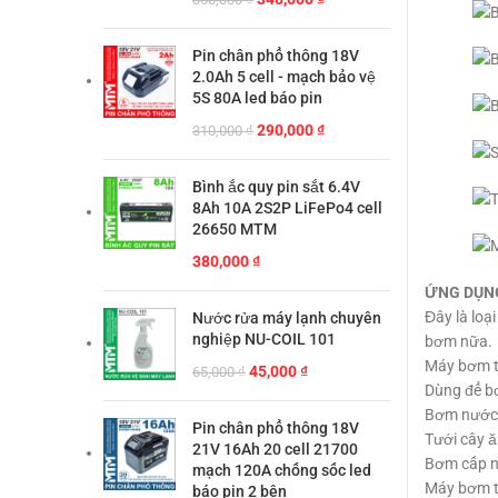
gốc
hiện
là:
tại
Pin chân phổ thông 18V
360,000 ₫.
là:
2.0Ah 5 cell - mạch bảo vệ
340,000 ₫.
5S 80A led báo pin
Giá
Giá
290,000
₫
310,000
₫
gốc
hiện
là:
tại
Bình ắc quy pin sắt 6.4V
310,000 ₫.
là:
8Ah 10A 2S2P LiFePo4 cell
290,000 ₫.
26650 MTM
380,000
₫
ỨNG DỤN
Đây là loạ
Nước rửa máy lạnh chuyên
nghiệp NU-COIL 101
bơm nữa.
Máy bơm t
Giá
Giá
45,000
₫
65,000
₫
Dùng để bơ
gốc
hiện
Bơm nước 
là:
tại
Pin chân phổ thông 18V
Tưới cây ăn
65,000 ₫.
là:
21V 16Ah 20 cell 21700
Bơm cấp n
45,000 ₫.
mạch 120A chống sốc led
Máy bơm tà
báo pin 2 bên