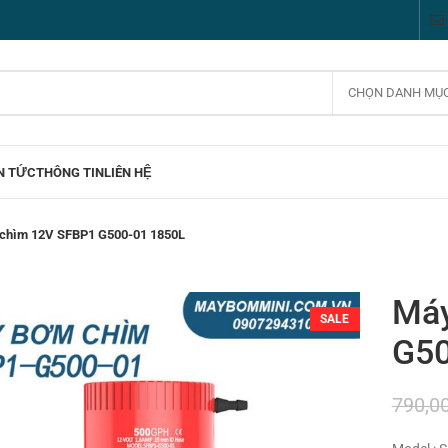
CHỌN DANH MỤ
N TỨC
THÔNG TIN
LIÊN HỆ
chìm 12V SFBP1 G500-01 1850L
Máy
SALE
G50
790,0