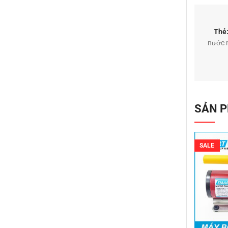
Thẻ
nước 
SẢN 
SALE