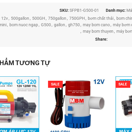
SKU:
SFPB1-G500-01
Danh mục:
Má
:
12v
,
500gallon
,
500GH
,
750gallon
,
750GPH
,
bơm chất thải
,
bom ch
mini
,
bom nuoc ngap
,
G500
,
gallon
,
gh750
,
may bom cano
,
máy bơm 
,
may bom thuyen
,
máy bơm
Share:
PHẨM TƯƠNG TỰ
SALE
SALE