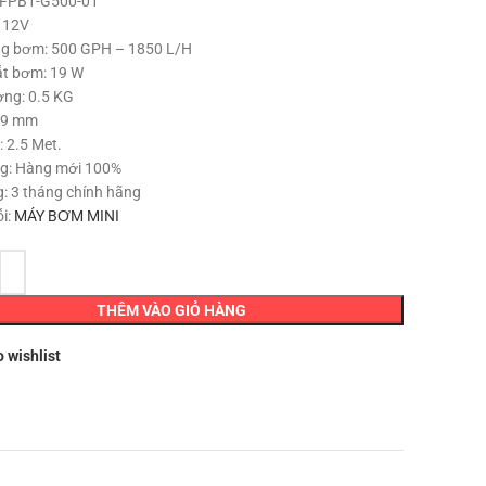
SFPB1-G500-01
là:
tại
: 12V
790,000 ₫.
là:
ng bơm: 500 GPH – 1850 L/H
640,000 ₫.
t bơm: 19 W
ợng: 0.5 KG
19 mm
 2.5 Met.
ng: Hàng mới 100%
: 3 tháng chính hãng
i:
MÁY BƠM MINI
THÊM VÀO GIỎ HÀNG
o wishlist