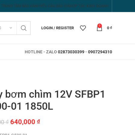
TRUNG TÂM BẢO HÀNH
YÊU CẦU BÁO GIÁ
HỢP TÁC KINH DOANH
0
C
LOGIN / REGISTER
0
₫
HOTLINE - ZALO
02873030399
-
0907294310
 bơm chìm 12V SFBP1
0-01 1850L
Giá
Giá
640,000
₫
00
₫
gốc
hiện