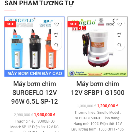
SẢN PHẨM TƯƠNG TỰ
SALE
SALE
Máy bơm chìm
Máy bơm chìm
SURGEFLO 12V
12V SFBP1 G1500
96W 6.5L SP-12
Giá
Giá
1,200,000
₫
1,350,000
₫
gốc
hiện
Thương hiệu: Singflo Model :
Giá
Giá
1,950,000
₫
2,980,000
₫
là:
tại
SFPB1-G1500-01 Tình trạng:
gốc
hiện
1,350,000 ₫.
là:
Thương hiệu: SURGEFLO
Hàng mới 100% Điện thế: 12V
là:
tại
1,200,0
Model: SP-12 Điện áp: 12V DC
Lưu lượng bơm: 1500 GPH - 405
2,980,000 ₫.
là: