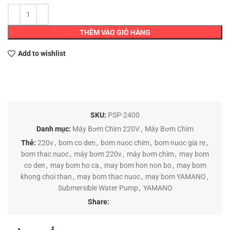
THÊM VÀO GIỎ HÀNG
Add to wishlist
SKU:
PSP-2400
Danh mục:
Máy Bơm Chìm 220V
,
Máy Bơm Chìm
Thẻ:
220v
,
bom co den
,
bom nuoc chim
,
bom nuoc gia re
,
bom thac nuoc
,
máy bơm 220v
,
máy bơm chìm
,
may bom
co den
,
may bom ho ca
,
may bom hon non bo
,
may bom
khong choi than
,
may bom thac nuoc
,
may bom YAMANO
,
Submersible Water Pump
,
YAMANO
Share: