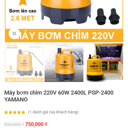
Click to enlarge
Máy bơm chìm 220V 60W 2400L PSP-2400
YAMANO
(
1
đánh giá của khách hàng)
Giá
Giá
750,000
₫
850,000
₫