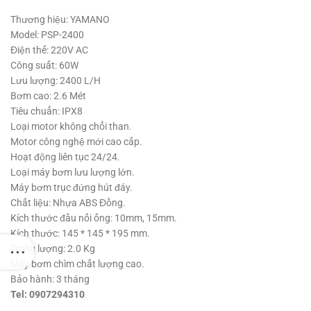
gốc
hiện
là:
tại
Thương hiệu: YAMANO
850,000 ₫.
là:
Model: PSP-2400
750,000 ₫.
Điện thế: 220V AC
Công suất: 60W
Lưu lượng: 2400 L/H
Bơm cao: 2.6 Mét
Tiêu chuẩn: IPX8
Loại motor không chổi than.
Motor công nghệ mới cao cấp.
Hoạt động liên tục 24/24.
Loại máy bơm lưu lượng lớn.
Máy bơm trục đứng hút đáy.
Chất liệu: Nhựa ABS Đồng.
Kích thước đầu nối ống: 10mm, 15mm.
Kích thước: 145 * 145 * 195 mm.
Trọng lượng: 2.0 Kg
Máy bơm chìm chất lượng cao.
Bảo hành: 3 tháng
Tel: 0907294310