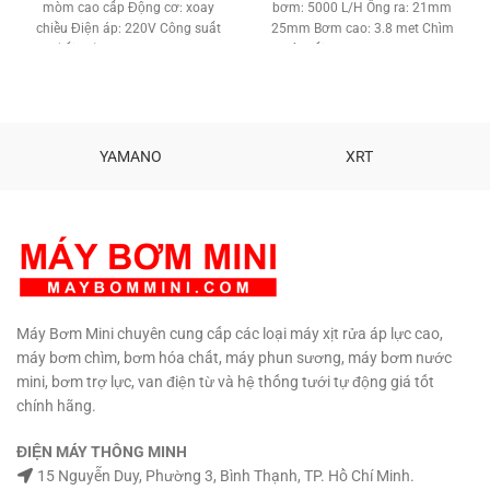
mòm cao cấp Động cơ: xoay
bơm: 5000 L/H Ống ra: 21mm
1,750,000 ₫.
750,000 ₫
chiều Điện áp: 220V Công suất
25mm Bơm cao: 3.8 met Chìm
(tối đa): 10W Lưu lượng:
sâu tối đa: 2.3 met Motor :
16L/phút Ống dẫn ra/ vào: Ren
Không chổi than Chất liệu: Đồng
1/2" - 17,4 mm Bơm cao: 2.4 met
– Nhựa ABS Tiêu chuẩn khán
Chất liệu: Inox 304 - Nhựa PP
nước: IPX8 Trọng lượng: 1.6 Kg
Chống ăn mòn và rò rỉ Trục: nằm
Tiêu chuẩn Châu Âu : CE Tình
ngang Kích thước: 195 x 95 x 82
trạng: Hàng mới 100% Khẳng
YAMANO
XRT
mm Trọng lượng: 1800g Bảo
định độ an toàn, chất lượng sản
hành: 3 thángMàu sắc máy bơm
phẩm với người tiêu dung. Bảo
có thể thay đổi do nhà sản xuất
hàng: 3 tháng
Phân phối:
Máy
Bơm Mini MBM
Tel:
0907294310
Máy Bơm Mini chuyên cung cấp các loại máy xịt rửa áp lực cao,
máy bơm chìm, bơm hóa chất, máy phun sương, máy bơm nước
mini, bơm trợ lực, van điện từ và hệ thống tưới tự động giá tốt
chính hãng.
ĐIỆN MÁY THÔNG MINH
15 Nguyễn Duy, Phường 3, Bình Thạnh, TP. Hồ Chí Minh.