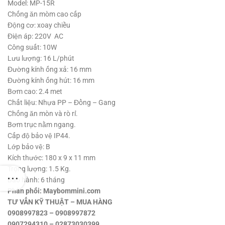
1,800,000 ₫.
là:
Model: MP-15R
930,000 ₫.
Chống ăn mòm cao cấp
Động cơ: xoay chiều
Điện áp: 220V AC
Công suất: 10W
Lưu lượng: 16 L/phút
Đường kính ống xả: 16 mm
Đường kính ống hút: 16 mm
Bơm cao: 2.4 met
Chất liệu: Nhựa PP – Đồng – Gang
Chống ăn mòn và rò rỉ.
Bơm trục nằm ngang.
Cấp độ bảo vệ IP44.
Lớp bảo vệ: B
Kích thước: 180 x 9 x 11 mm
Trọng lượng: 1.5 Kg.
Bảo hành: 6 tháng
Phân phối: Maybommini.com
TƯ VẤN KỸ THUẬT – MUA HÀNG
0908997823 – 0908997872
0907294310 – 02873030399