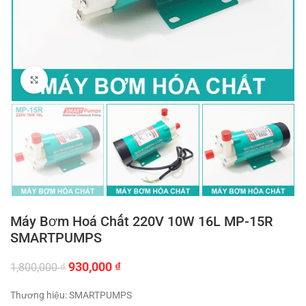
Click to enlarge
Máy Bơm Hoá Chất 220V 10W 16L MP-15R
SMARTPUMPS
Giá
Giá
930,000
₫
1,800,000
₫
gốc
hiện
là:
tại
Thương hiệu: SMARTPUMPS