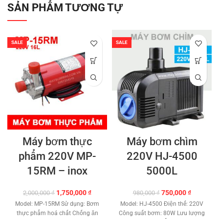
SẢN PHẨM TƯƠNG TỰ
SALE
SALE
Máy bơm thực
Máy bơm chìm
phẩm 220V MP-
220V HJ-4500
15RM – inox
5000L
Giá
Giá
Giá
Giá
1,750,000
₫
750,000
₫
2,000,000
₫
980,000
₫
gốc
hiện
gốc
hiện
Model: MP-15RM Sử dụng: Bơm
Model: HJ-4500 Điện thế: 220V
là:
tại
là:
tại
thực phẩm hoá chất Chống ăn
Công suất bơm: 80W Lưu lượng
2,000,000 ₫.
là:
980,000 ₫.
là: