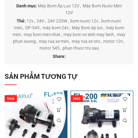
Danh mục:
Máy Bơm Áp Lực 12V
,
Máy Bơm Nước Mini
12V
Thẻ:
12v
,
24V
,
24V 220W
,
bơm nước 12v
,
bơm nước
mini
,
DP-545
,
máy bơm 24v
,
Máy Bơm áp lực
,
máy bơm
mini
,
may bom mini nhat
,
may bom ve sinh may lanh
,
may
phun suong
,
may rua xe mini
,
may rua xe oto
,
motor 12v
,
motor 545
,
phun thuoc tru sau
Share:
SẢN PHẨM TƯƠNG TỰ
SALE
SALE