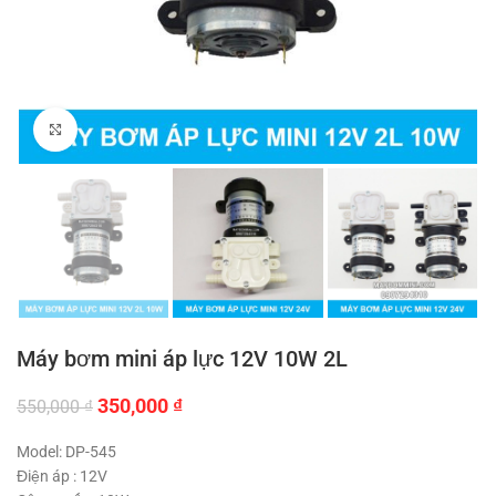
Click to enlarge
Máy bơm mini áp lực 12V 10W 2L
Giá
Giá
350,000
₫
550,000
₫
gốc
hiện
là:
tại
Model: DP-545
550,000 ₫.
là:
Điện áp : 12V