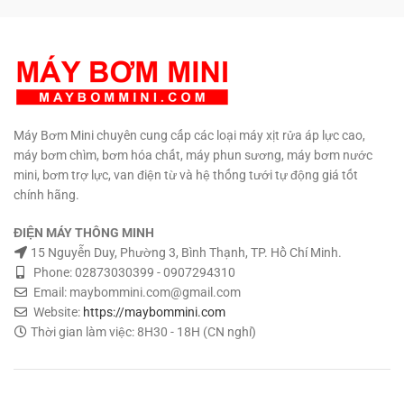
cao cấp. Nhiệt độ chất lỏng tối
đa 60 độ C. Trọng lượng: 3.5 kg
Kích thước: 240 x 135 x 138
mm. Kèm lọc nước cao cấp.
Kèm đầu gắn ống. Bảo hành: 6
tháng Phân phối:
Maybommini.com Hổ trợ kỹ
thuật vĩnh viễn.
TƯ VẤN KỸ
Máy Bơm Mini chuyên cung cấp các loại máy xịt rửa áp lực cao,
THUẬT – MUA HÀNG MUA SỐ
máy bơm chìm, bơm hóa chất, máy phun sương, máy bơm nước
LƯỢNG CÓ GIÁ SỈ
0908997823
mini, bơm trợ lực, van điện từ và hệ thống tưới tự động giá tốt
– 0908997872 0907294310 –
chính hãng.
02873030399
ĐIỆN MÁY THÔNG MINH
15 Nguyễn Duy, Phường 3, Bình Thạnh, TP. Hồ Chí Minh.
Phone: 02873030399 - 0907294310
Email: maybommini.com@gmail.com
Website:
https://maybommini.com
Thời gian làm việc: 8H30 - 18H (CN nghỉ)