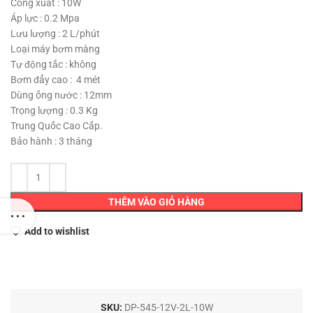
350,000 ₫.
Công xuất : 10W
Áp lực : 0.2 Mpa
Lưu lượng : 2 L/phút
Loại máy bơm màng
Tự động tắc : không
Bơm đẩy cao : 4 mét
Dùng ống nước : 12mm
Trọng lượng : 0.3 Kg
Trung Quốc Cao Cấp.
Bảo hành : 3 tháng
THÊM VÀO GIỎ HÀNG
Add to wishlist
SKU:
DP-545-12V-2L-10W