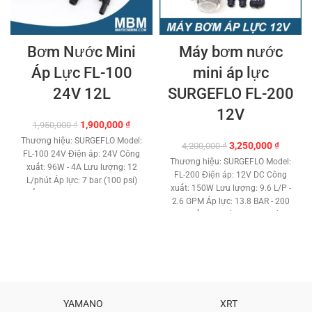
Bơm Nước Mini
Máy bơm nước
Áp Lực FL-100
mini áp lực
24V 12L
SURGEFLO FL-200
12V
Giá
Giá
1,900,000
₫
1,950,000
₫
gốc
hiện
Thương hiệu: SURGEFLO Model:
Giá
Giá
3,250,000
₫
4,200,000
₫
là:
tại
FL-100 24V Điện áp: 24V Công
gốc
hiện
1,950,000 ₫.
là:
Thương hiệu: SURGEFLO Model:
xuất: 96W - 4A Lưu lượng: 12
là:
tại
1,900,000 ₫.
FL-200 Điện áp: 12V DC Công
L/phút Áp lực: 7 bar (100 psi)
4,200,000 ₫.
là:
xuất: 150W Lưu lượng: 9.6 L/P -
Đẩy cao: 60 met Trọng lượng:
3,250,0
2.6 GPM Áp lực: 13.8 BAR - 200
1.94 kg Kích thước: 320 x 125 x
PSI Đẩy cao trên 60 met. Kích
110 mm Tự mồi nước: tự hút
thước ống: 12.7 mm. Tự mồi
Công tắt áp lực: ngắt điện khi
nước hút nước sâu 3 mét. Role
khoá nước ra Chất liệu: Nhựa
công tắt áp lực tự động. Chất
ABS - Đồng - Gang Bảo hành : 6
liệu: Nhựa ABS - Đồng - Gang
tháng
Đầu bơm công nghệ mới chất
lượng. Motor lõi đồng cao cấp
YAMANO
XRT
tuổi thọ cao. Máy bơm màng