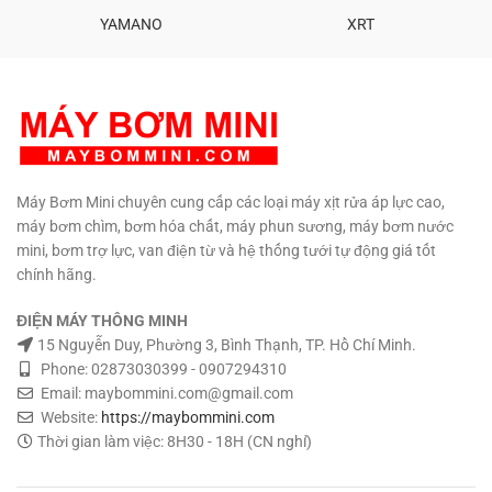
Chất liệu: Nhựa ABS – Đồng –
KỸ THUẬT – MUA HÀNG MUA
Gang Đầu bơm công nghệ mới
YAMANO
XRT
SỐ LƯỢNG CÓ GIÁ SỈ
chất lượng. Motor lõi đồng cao
0908997823 – 0908997872
cấp tuổi thọ cao. Máy bơm
0907294310 – 02873030399
màng cao cấp. Nhiệt độ chất
lỏng tối đa 60 độ C. Quạt tản
nhiệt motor. Trọng lượng: 1.1 kg
Kích thước: 200 x 90 x 140 mm.
Bảo hành: 6 tháng Phân phối:
Maybommini.com Hổ trợ kỹ
Máy Bơm Mini chuyên cung cấp các loại máy xịt rửa áp lực cao,
thuật vĩnh viễn.
TƯ VẤN KỸ
máy bơm chìm, bơm hóa chất, máy phun sương, máy bơm nước
THUẬT – MUA HÀNG MUA SỐ
mini, bơm trợ lực, van điện từ và hệ thống tưới tự động giá tốt
LƯỢNG CÓ GIÁ SỈ
0908997823
– 0908997872 0907294310 –
chính hãng.
02873030399
ĐIỆN MÁY THÔNG MINH
15 Nguyễn Duy, Phường 3, Bình Thạnh, TP. Hồ Chí Minh.
Phone: 02873030399 - 0907294310
Email: maybommini.com@gmail.com
Website:
https://maybommini.com
Thời gian làm việc: 8H30 - 18H (CN nghỉ)