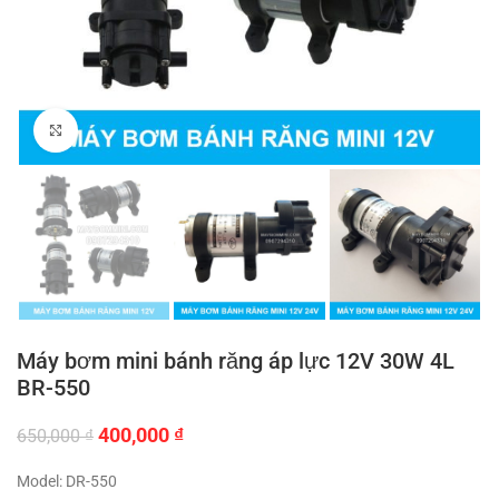
Click to enlarge
Máy bơm mini bánh răng áp lực 12V 30W 4L
BR-550
Giá
Giá
400,000
₫
650,000
₫
gốc
hiện
là:
tại
Model: DR-550