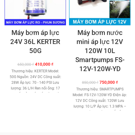
Máy bơm áp lực
Máy bơm nước
24V 36L KERTER
mini áp lực 12V
50G
120W 10L
Smartpumps FS-
Giá
Giá
410,000
₫
650,000
₫
12V-120W-YD
gốc
hiện
Thương hiệu: KERTER Model:
là:
tại
50G Nguồn: 24V DC Công suất:
650,000 ₫.
là:
Giá
Giá
750,000
₫
850,000
₫
28W Áp lực: 70 - 140 PSI Lưu
410,000 ₫.
gốc
hiện
lượng: 36 L/H Ren nối ống: 17
Thương hiệu: SMARTPUMPS
là:
tại
mm Tiếng ồn thấp tiết kiệm điện.
Model: FS-12V-120W-YD Điện áp:
850,000 ₫.
là:
Công nghệ Japan lõi đồng cao
12V DC Công xuất: 120W Lưu
750,000 ₫
cấp. Đầu bơm áp lực công nghệ
lượng: 10 L/P Áp lực: 1.3 MPA –
màng. Kích thước: 15 x 10 x 8.5
188 PSI Kích thước ren gắn ống:
cm. Trọng lượng : 1.5 Kg Kèm
21 mm. Đẩy cao trên 50 met. Tự
nối ống 8mm. Bảo hành: 6 tháng
mồi nước hút nước sâu: 2 mét.
Phân phối: Maybommini.com Hổ
Role công tắt áp lực tự động.
trợ kỹ thuật vĩnh viễn.
TƯ VẤN