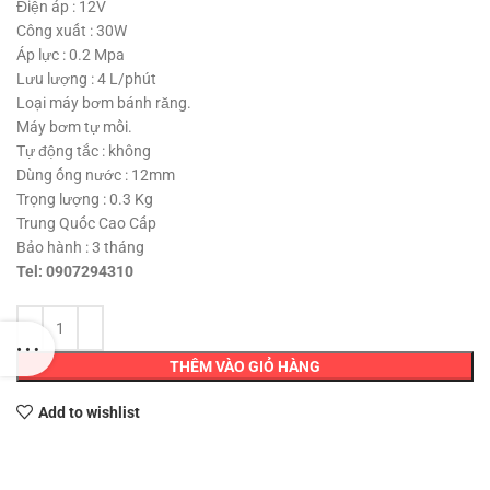
650,000 ₫.
là:
Điện áp : 12V
400,000 ₫.
Công xuất : 30W
Áp lực : 0.2 Mpa
Lưu lượng : 4 L/phút
Loại máy bơm bánh răng.
Máy bơm tự mồi.
Tự động tắc : không
Dùng ống nước : 12mm
Trọng lượng : 0.3 Kg
Trung Quốc Cao Cấp
Bảo hành : 3 tháng
Tel: 0907294310
THÊM VÀO GIỎ HÀNG
Add to wishlist