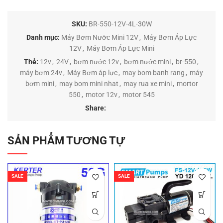
SKU:
BR-550-12V-4L-30W
Danh mục:
Máy Bơm Nước Mini 12V
,
Máy Bơm Áp Lực
12V
,
Máy Bơm Áp Lực Mini
Thẻ:
12v
,
24V
,
bơm nước 12v
,
bơm nước mini
,
br-550
,
máy bơm 24v
,
Máy Bơm áp lực
,
may bom banh rang
,
máy
bơm mini
,
may bom mini nhat
,
may rua xe mini
,
mortor
550
,
motor 12v
,
motor 545
Share:
SẢN PHẨM TƯƠNG TỰ
SALE
SALE