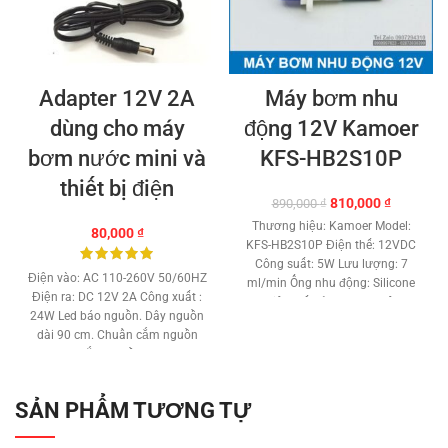
Adapter 12V 2A
Máy bơm nhu
dùng cho máy
động 12V Kamoer
bơm nước mini và
KFS-HB2S10P
thiết bị điện
Giá
Giá
810,000
₫
890,000
₫
gốc
hiện
Thương hiệu: Kamoer
Model:
80,000
₫
là:
tại
KFS-HB2S10P Điện thế: 12VDC
890,000 ₫.
là:
Công suất: 5W Lưu lượng: 7
810,000 ₫
Điện vào: AC 110-260V 50/60HZ
ml/min Ống nhu động: Silicone
Điện ra: DC 12V 2A Công xuất :
Nhiệt chất lỏng: 0 - 40 độ C
24W Led báo nguồn. Dây nguồn
Tiếng ồn: <40 dB Chất liệu: Nhựa
dài 90 cm. Chuần cắm nguồn
cao cấp Máy bơm tự hút Tiêu
EU. Jack cắm nguồn DC ra 5.5 x
chuẩn : CE RoHS Kích thước: 80
2.1 mm. Kích thước: 80 * 53 * 35
x 48 mm Trọng lượng: 90 gam
mm. Trọng lượng: 120 gam.
Bảo hành: 3 tháng
Mua số
SẢN PHẨM TƯƠNG TỰ
DC12V Adapter AC100-240V.
lượng có giá tốt
Power Supply. Bảo hành: 1