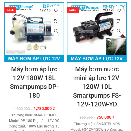
tháng. Phân
phối:
Maybommini.com
Sản
SALE
SALE
phẩm cao cấp Khẳng định độ an
toàn và chất lượng.
Hổ trợ kỹ
thuật vĩnh viễn.
TƯ VẤN KỸ
THUẬT – MUA HÀNG
0908997823 – 0908997872
0907294310 – 02873030399
Máy bơm áp lực
Máy bơm nước
12V 180W 18L
mini áp lực 12V
Smartpumps DP-
120W 10L
180
Smartpumps FS-
12V-120W-YD
Giá
Giá
1,780,000
₫
1,800,000
₫
gốc
hiện
Thương hiệu: SMARTPUMPS
Giá
Giá
750,000
₫
850,000
₫
là:
tại
Model: DP-180 Điện áp: 12V DC
gốc
hiện
1,800,000 ₫.
là:
Thương hiệu: SMARTPUMPS
Công xuất: 180W Lưu lượng: 18
là:
tại
1,780,000 ₫.
Model: FS-12V-120W-YD Điện áp: