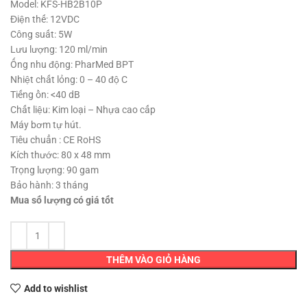
890,000 ₫.
là:
Model: KFS-HB2B10P
810,000 ₫.
Điện thế: 12VDC
Công suất: 5W
Lưu lượng: 120 ml/min
Ống nhu động: PharMed BPT
Nhiệt chất lỏng: 0 – 40 độ C
Tiếng ồn: <40 dB
Chất liệu: Kim loại – Nhựa cao cấp
Máy bơm tự hút.
Tiêu chuẩn : CE RoHS
Kích thước: 80 x 48 mm
Trọng lượng: 90 gam
Bảo hành: 3 tháng
Mua số lượng có giá tốt
THÊM VÀO GIỎ HÀNG
Add to wishlist