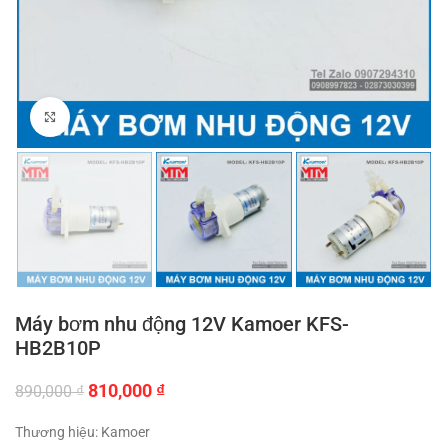
Click to enlarge
Máy bơm nhu động 12V Kamoer KFS-
HB2B10P
Giá
Giá
810,000
₫
890,000
₫
gốc
hiện
là:
tại
Thương hiệu: Kamoer