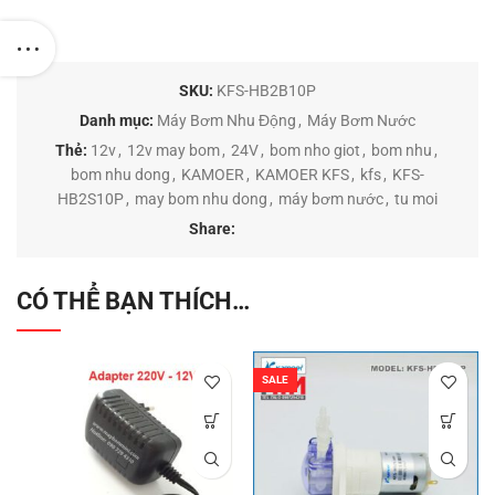
SKU:
KFS-HB2B10P
Danh mục:
Máy Bơm Nhu Động
,
Máy Bơm Nước
Thẻ:
12v
,
12v may bom
,
24V
,
bom nho giot
,
bom nhu
,
bom nhu dong
,
KAMOER
,
KAMOER KFS
,
kfs
,
KFS-
HB2S10P
,
may bom nhu dong
,
máy bơm nước
,
tu moi
Share:
CÓ THỂ BẠN THÍCH…
SALE