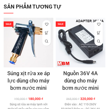
SẢN PHẨM TƯƠNG TỰ
SALE
SALE
Súng xịt rửa xe áp
Nguồn 36V 4A
lực dùng cho máy
dùng cho máy
bơm nước mini
bơm nước mini
Giá
Giá
Giá
Giá
180,000
₫
320,000
₫
190,000
₫
365,000
₫
gốc
hiện
gốc
hiện
Súng xịt rửa xe máy lạnh với
Điện vào : AC 110-260V
là:
tại
là:
tại
thiệt kế chắc chắn vừa tay cầm
50/60HZ Điện ra : DC 36V 4A