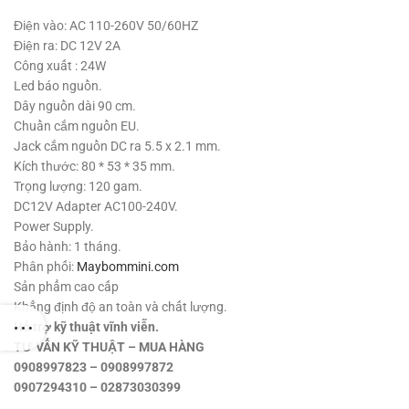
Điện vào: AC 110-260V 50/60HZ
Điện ra: DC 12V 2A
Công xuất : 24W
Led báo nguồn.
Dây nguồn dài 90 cm.
Chuần cắm nguồn EU.
Jack cắm nguồn DC ra 5.5 x 2.1 mm.
Kích thước: 80 * 53 * 35 mm.
Trọng lượng: 120 gam.
DC12V Adapter AC100-240V.
Power Supply.
Bảo hành: 1 tháng.
Phân phối:
Maybommini.com
Sản phẩm cao cấp
Khẳng định độ an toàn và chất lượng.
Hổ trợ kỹ thuật vĩnh viễn.
TƯ VẤN KỸ THUẬT – MUA HÀNG
0908997823 – 0908997872
0907294310 – 02873030399