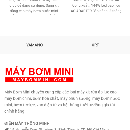
190,000 ₫.
là:
365,000 ₫.
là:
giúp dể dàng sử dụng. Súng xịt
Công xuất : 144W Led báo : có
180,000 ₫.
320,000 ₫
dùng cho máy bơm nước mini
AC ADAPTER Bảo hành: 3 tháng
để rửa xe máy lạnh có thể đều
1 đổi 1
chỉnh tiaHàng mới 100% nhập
khẩu Sản phẩm cao cấp. Van nối
cao cấp chống xì.
Giao hàng miễn
phí : Q1,Q3, Q5, Bình Thạnh, Q7,
Q8.
Ship hàng đi toàn quốc
Gọi :
YAMANO
XRT
090 729 4310
Máy Bơm Mini chuyên cung cấp các loại máy xịt rửa áp lực cao,
máy bơm chìm, bơm hóa chất, máy phun sương, máy bơm nước
mini, bơm trợ lực, van điện từ và hệ thống tưới tự động giá tốt
chính hãng.
ĐIỆN MÁY THÔNG MINH
15 Nguyễn Duy, Phường 3, Bình Thạnh, TP. Hồ Chí Minh.