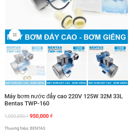
Click to enlarge
Máy bơm nước đẩy cao 220V 125W 32M 33L
Bentas TWP-160
Giá
Giá
950,000
₫
1,050,000
₫
gốc
hiện
là:
tại
Thương hiệu: BENTAS