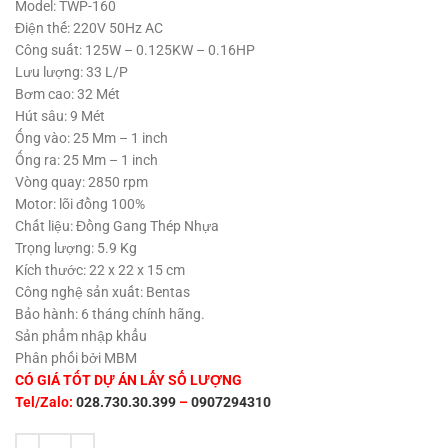
1,050,000 ₫.
là:
Model: TWP-160
950,000 ₫.
Điện thế: 220V 50Hz AC
Công suất: 125W – 0.125KW – 0.16HP
Lưu lượng: 33 L/P
Bơm cao: 32 Mét
Hút sâu: 9 Mét
Ống vào: 25 Mm – 1 inch
Ống ra: 25 Mm – 1 inch
Vòng quay: 2850 rpm
Motor: lõi đồng 100%
Chất liệu: Đồng Gang Thép Nhựa
Trọng lượng: 5.9 Kg
Kích thước: 22 x 22 x 15 cm
Công nghệ sản xuất: Bentas
Bảo hành: 6 tháng chính hãng.
Sản phẩm nhập khẩu
Phân phối bởi MBM
CÓ GIÁ TỐT DỰ ÁN LẤY SỐ LƯỢNG
Tel/Zalo:
028.730.30.399
–
0907294310