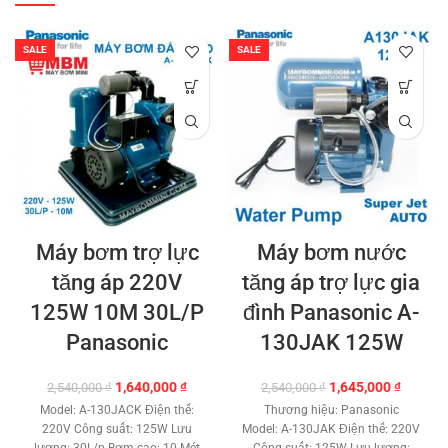
SALE
SALE
Máy bơm trợ lực
Máy bơm nước
tăng áp 220V
tăng áp trợ lực gia
125W 10M 30L/P
đình Panasonic A-
Panasonic
130JAK 125W
Giá
Giá
Giá
Giá
1,640,000
₫
1,645,000
₫
2,540,000
₫
2,540,000
₫
gốc
hiện
gốc
hiện
Model: A-130JACK Điện thế:
Thương hiệu: Panasonic
là:
tại
là:
tại
220V Công suất: 125W Lưu
Model: A-130JAK Điện thế: 220V
2,540,000 ₫.
là:
2,540,000 ₫.
là: