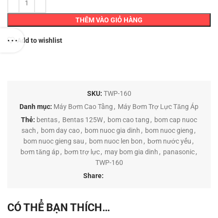
THÊM VÀO GIỎ HÀNG
Add to wishlist
SKU:
TWP-160
Danh mục:
Máy Bơm Cao Tầng
,
Máy Bơm Trợ Lực Tăng Áp
Thẻ:
bentas
,
Bentas 125W
,
bom cao tang
,
bom cap nuoc
sach
,
bom day cao
,
bom nuoc gia dinh
,
bom nuoc gieng
,
bom nuoc gieng sau
,
bom nuoc len bon
,
bơm nước yếu
,
bơm tăng áp
,
bơm trợ lực
,
may bom gia dinh
,
panasonic
,
TWP-160
Share:
CÓ THỂ BẠN THÍCH…