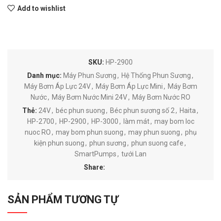
Add to wishlist
SKU:
HP-2900
Danh mục:
Máy Phun Sương
,
Hệ Thống Phun Sương
,
Máy Bơm Áp Lực 24V
,
Máy Bơm Áp Lực Mini
,
Máy Bơm
Nước
,
Máy Bơm Nước Mini 24V
,
Máy Bơm Nước RO
Thẻ:
24V
,
béc phun suong
,
Béc phun sương số 2
,
Haita
,
HP-2700
,
HP-2900
,
HP-3000
,
làm mát
,
may bom loc
nuoc RO
,
may bom phun suong
,
may phun suong
,
phụ
kiện phun suong
,
phun sương
,
phun suong cafe
,
SmartPumps
,
tưới Lan
Share:
SẢN PHẨM TƯƠNG TỰ