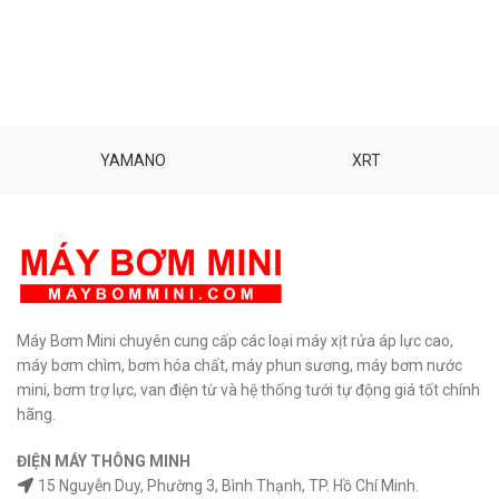
0.6MPa.
Phù hợp cho Thuyền,
Motor 385 12V chất lượng. Chất
tàu biển, máy phun sướng, rửa
liệu: Đồng - Gang - Nhựa ABS.
xe máy.
Kích thước:
16x10x5cm.
Nhiệt độ nước bơm: 10 - 60 độ C
Trọng lượng: khoảng 590g. Dễ
Kích thước: 90 x 40 x 35 mm.
dàng và thuận tiện để sử dụng.
Trọng lượng: 110 gam. Sử dụng
Bảo hành: 6 tháng Phân phối:
nguồn điện ắc quy 12V 1.5Ah trở
Maybommini.com Hổ trợ kỹ
lên. Sử dụng biến thế adapter
YAMANO
XRT
thuật vĩnh viễn.
TƯ VẤN KỸ
12V 2A trở lên. Bảo hành: 1
THUẬT – MUA HÀNG MUA SỐ
tháng Phân
LƯỢNG CÓ GIÁ SỈ
0908997823
phối:
Maybommini.com
Sản
– 0908997872 0907294310 –
phẩm cao cấp Khẳng định độ an
02873030399
toàn và chất lượng.
Hổ trợ kỹ
thuật vĩnh viễn.
TƯ VẤN KỸ
THUẬT – MUA HÀNG
0908997823 – 0908997872
0907294310 – 02873030399
Máy Bơm Mini chuyên cung cấp các loại máy xịt rửa áp lực cao,
máy bơm chìm, bơm hóa chất, máy phun sương, máy bơm nước
mini, bơm trợ lực, van điện từ và hệ thống tưới tự động giá tốt chính
hãng.
ĐIỆN MÁY THÔNG MINH
15 Nguyễn Duy, Phường 3, Bình Thạnh, TP. Hồ Chí Minh.