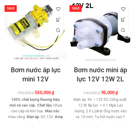
SALE
SALE
Bơm nước áp lực
Bơm nước mini áp
mini 12V
lực 12V 12W 2L
Giá
Giá
Giá
Giá
550,000
₫
95,000
₫
730,000
₫
140,000
₫
gốc
hiện
gốc
hiện
100% chất lượng thương hiệu
Điện áp: 9V ~ 12V DC Công xuất:
là:
tại
là:
tại
mới và cao cấp.
Chất liệu:
nhựa
12 W Áp lực: < 0.1 Mpa Lưu
730,000 ₫.
là:
140,000 ₫.
là:
cao cấp và kim loại.
Màu sắc:
lượng: 2.0 L/phút Ống nước vào
550,000 ₫.
95,000 ₫.
màu vàng.
Điện áp:
DC 12V.
Amp
ra: 10 mm. Tự hút nước cao 1
:
3.5AMP
Đầu vào / đầu ra:
mét. Đẩy cao trên 2 mét Đầu
10mm / 18mm ống hô
Lưu
bơm công nghệ mới chất lượng.
lượng:
3-4L / phút
Áp lực:
Motor lõi đồng tuổi thọ cao.