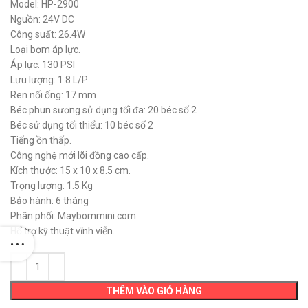
580,000 ₫.
là:
Model: HP-2900
480,000 ₫.
Nguồn: 24V DC
Công suất: 26.4W
Loại bơm áp lực.
Áp lực: 130 PSI
Lưu lượng: 1.8 L/P
Ren nối ống: 17 mm
Béc phun sương sử dụng tối đa: 20 béc số 2
Béc sử dụng tối thiểu: 10 béc số 2
Tiếng ồn thấp.
Công nghệ mới lõi đồng cao cấp.
Kích thước: 15 x 10 x 8.5 cm.
Trọng lượng: 1.5 Kg
Bảo hành: 6 tháng
Phân phối: Maybommini.com
Hổ trợ kỹ thuật vĩnh viễn.
THÊM VÀO GIỎ HÀNG