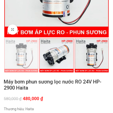
Click to enlarge
Máy bơm phun sương lọc nước RO 24V HP-
2900 Haita
Giá
Giá
480,000
₫
580,000
₫
gốc
hiện
là:
tại
Thương hiệu: Haita