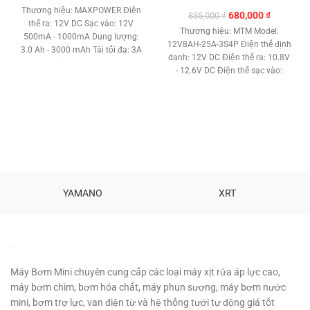
Thương hiệu: MAXPOWER Điện
Giá
Giá
680,000
₫
835,000
₫
thế ra: 12V DC Sạc vào: 12V
gốc
hiện
Thương hiệu: MTM Model:
500mA - 1000mA Dung lượng:
là:
tại
12V8AH-25A-3S4P Điện thế định
3.0 Ah - 3000 mAh Tải tối đa: 3A
835,000 ₫.
là:
danh: 12V DC Điện thế ra: 10.8V
- 36W Loại pin: Pin sạc Lithium.
680,000 ₫
- 12.6V DC Điện thế sạc vào:
Nhiệt độ làm việc : -20 độc C -
12.6V 1A - 3A DC Dung lượng:
60 độ C Cổng nguồn: Jack DC
8Ah – 8.000mAh Dòng làm việc
5.5 x 2.1 mm Mạch sạc chống
liên tục: 10A - 15A Dòng điện tức
quá tải thông minh. Tuổi thọ cao
thời tối đa: 25A Loại pin: Pin sạc
hoạt động tốt. Kích thước: 75 x
Lithium 18650 Kiểu ghép: 3S4P
85 x 20 (mm) Trọng lượng: 160g
Cổng nguồn: Jack DC 5.5 x 2.1
Bảo hành: 1 tháng Phân
mm Dây nguồn: Đỏ (+) Đen (-)
phối:
Máy Bơm Mini MBM
Sản
Tích hợp mạch bảo vệ và cân
phẩm cao cấp Khẳng định độ an
bằng thông minh. Bảo vệ chống
YAMANO
XRT
toàn. Chất lượng sản phẩm với
quá tải và sạc cân bằng tự động.
người tiêu dùng.
Tuổi thọ cao hoạt động tốt đúng
dung lượng. Nhiệt độ làm việc:
-40 --- 80 ℃ Kích thước: 55 x 65
x 75 mm. Trọng lượng: 565 gam.
Bảo hành: 1 tháng.
Máy Bơm Mini chuyên cung cấp các loại máy xịt rửa áp lực cao,
máy bơm chìm, bơm hóa chất, máy phun sương, máy bơm nước
mini, bơm trợ lực, van điện từ và hệ thống tưới tự động giá tốt