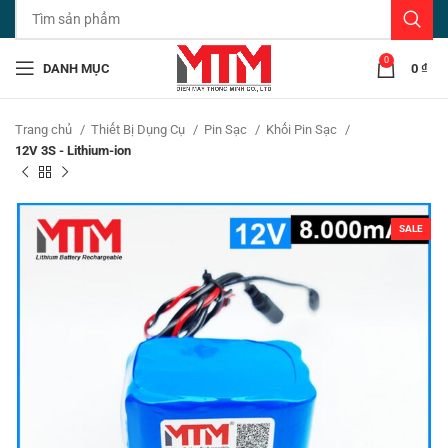
0
DANH MỤC
0
₫
Trang chủ
Thiết Bị Dụng Cụ
Pin Sạc
Khối Pin Sạc
12V 3S - Lithium-ion
SALE