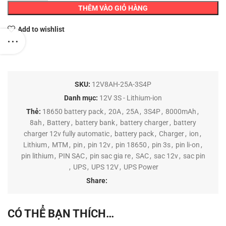
THÊM VÀO GIỎ HÀNG
Add to wishlist
SKU:
12V8AH-25A-3S4P
Danh mục:
12V 3S - Lithium-ion
Thẻ:
18650 battery pack
,
20A
,
25A
,
3S4P
,
8000mAh
,
8ah
,
Battery
,
battery bank
,
battery charger
,
battery
charger 12v fully automatic
,
battery pack
,
Charger
,
ion
,
Lithium
,
MTM
,
pin
,
pin 12v
,
pin 18650
,
pin 3s
,
pin li-on
,
pin lithium
,
PIN SẠC
,
pin sac gia re
,
SAC
,
sac 12v
,
sac pin
,
UPS
,
UPS 12V
,
UPS Power
Share:
CÓ THỂ BẠN THÍCH…