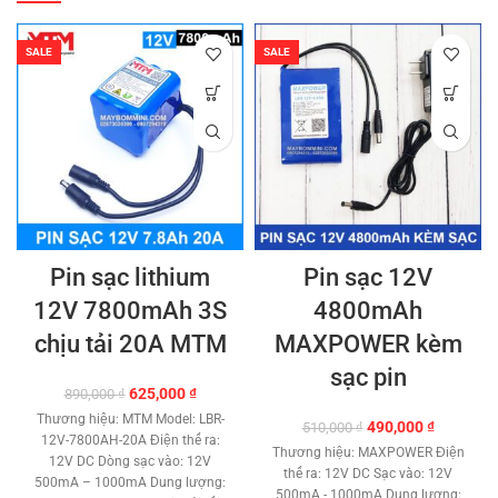
SALE
SALE
Pin sạc lithium
Pin sạc 12V
12V 7800mAh 3S
4800mAh
chịu tải 20A MTM
MAXPOWER kèm
sạc pin
Giá
Giá
625,000
₫
890,000
₫
gốc
hiện
Thương hiệu: MTM Model: LBR-
Giá
Giá
490,000
₫
510,000
₫
là:
tại
12V-7800AH-20A Điện thế ra:
gốc
hiện
890,000 ₫.
là:
Thương hiệu: MAXPOWER Điện
12V DC Dòng sạc vào: 12V
là:
tại
625,000 ₫.
thế ra: 12V DC Sạc vào: 12V
500mA – 1000mA Dung lượng:
510,000 ₫.
là:
500mA - 1000mA Dung lượng: