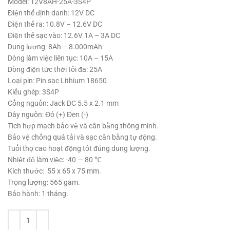
815,000 ₫.
là:
Model: 12V8AH-25A-3S4P
615,000 ₫.
Điện thế định danh: 12V DC
Điện thế ra: 10.8V – 12.6V DC
Điện thế sạc vào: 12.6V 1A – 3A DC
Dung lượng: 8Ah – 8.000mAh
Dòng làm việc liên tục: 10A – 15A
Dòng điện tức thời tối đa: 25A
Loại pin: Pin sạc Lithium 18650
Kiểu ghép: 3S4P
Cổng nguồn: Jack DC 5.5 x 2.1 mm
Dây nguồn: Đỏ (+) Đen (-)
Tích hợp mạch bảo vệ và cân bằng thông minh.
Bảo vệ chống quá tải và sạc cân bằng tự động.
Tuổi thọ cao hoạt động tốt đúng dung lượng.
Nhiệt độ làm việc: -40 — 80 ℃
Kích thước: 55 x 65 x 75 mm.
Trọng lượng: 565 gam.
Bảo hành: 1 tháng.