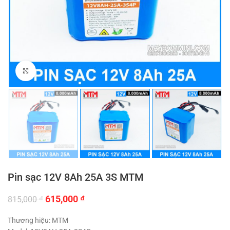
Click to enlarge
Pin sạc 12V 8Ah 25A 3S MTM
Giá
Giá
615,000
₫
815,000
₫
gốc
hiện
là:
tại
Thương hiệu: MTM