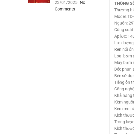
23/01/2025
No
THÔNG S
Comments
Thương hiê
Model: TD
Nguồn: 29
Công suất
Áp lực: 14
Lưu lượng:
Ren nối ố
Loại bơm á
Máy bơm m
Béc phun s
Béc sử dụn
Tiếng ồn t
Công nghệ
Khả năng t
Kèm nguồn
Kèm ren n
Kích thướ
Trọng lượ
Kích thước