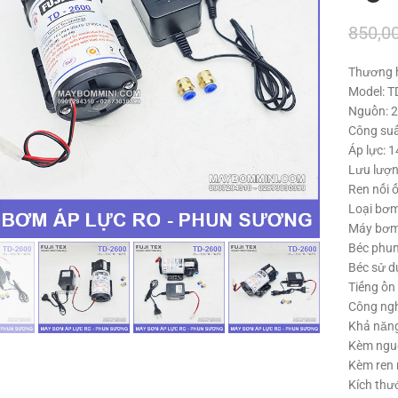
850,0
Thương h
Model: T
Nguồn: 
Công suấ
Áp lực: 
Lưu lượn
Ren nối 
Click to enlarge
Loại bơm
Máy bơm
Béc phun
Béc sử dụ
Tiếng ồn
Công ngh
Khả năng
Kèm ngu
Kèm ren 
Kích thư