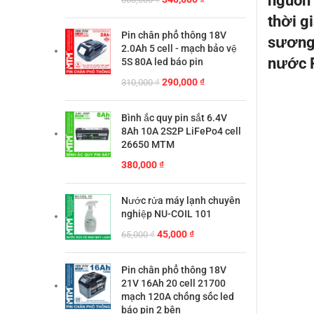
nguồn 
gốc
hiện
thời g
là:
tại
Pin chân phổ thông 18V
sương 
360,000 ₫.
là:
2.0Ah 5 cell - mạch bảo vệ
340,000 ₫.
nước 
5S 80A led báo pin
Giá
Giá
290,000
₫
310,000
₫
gốc
hiện
là:
tại
Bình ắc quy pin sắt 6.4V
310,000 ₫.
là:
8Ah 10A 2S2P LiFePo4 cell
290,000 ₫.
26650 MTM
380,000
₫
Nước rửa máy lạnh chuyên
nghiệp NU-COIL 101
Giá
Giá
45,000
₫
65,000
₫
gốc
hiện
là:
tại
Pin chân phổ thông 18V
65,000 ₫.
là:
21V 16Ah 20 cell 21700
45,000 ₫.
mạch 120A chống sốc led
báo pin 2 bên