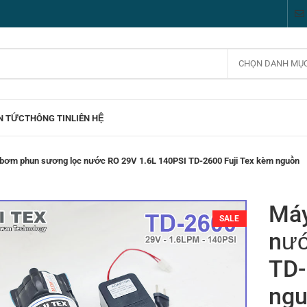
CHỌN DANH MỤ
N TỨC
THÔNG TIN
LIÊN HỆ
bơm phun sương lọc nước RO 29V 1.6L 140PSI TD-2600 Fuji Tex kèm nguồn
Máy
SALE
nướ
TD-
ng