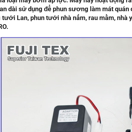
là loại máy bơm áp lực. Máy này hoạt động rất
ian dài sử dụng để phun sương làm mát quán 
tưới Lan, phun tưới nhà nấm, rau mầm, nhà y
RO.