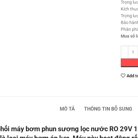
Trọng lư
Kích thư
Trọng lư
Bảo hành
Phân ph
Mua số l
Add t
MÔ TẢ
THÔNG TIN BỔ SUNG
hối máy bơm phun sương lọc nước RO 29V 1