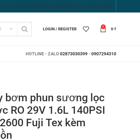
TRUNG TÂM BẢO HÀNH
YÊU CẦU BÁO GIÁ
HỢP TÁC KINH DOANH
0
C
LOGIN / REGISTER
0
₫
HOTLINE - ZALO
02873030399
-
0907294310
 bơm phun sương lọc
c RO 29V 1.6L 140PSI
2600 Fuji Tex kèm
uồn