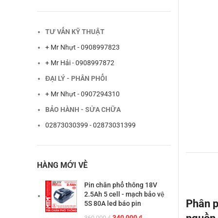
TƯ VẤN KỸ THUẬT
+ Mr Nhựt - 0908997823
+ Mr Hải - 0908997872
ĐẠI LÝ - PHÂN PHỐI
+ Mr Nhựt - 0907294310
BẢO HÀNH - SỬA CHỮA
02873030399 - 02873031399
HÀNG MỚI VỀ
Pin chân phổ thông 18V
2.5Ah 5 cell - mạch bảo vệ
Phân p
5S 80A led báo pin
Giá
Giá
340,000
₫
360,000
₫