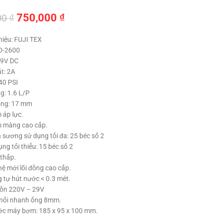
Giá
Giá
750,000
₫
00
₫
gốc
hiện
iệu: FUJI TEX
là:
tại
D-2600
850,000 ₫.
là:
29V DC
750,000 ₫.
t: 2A
140 PSI
g: 1.6 L/P
ống: 17 mm
 áp lực.
 màng cao cấp.
 sương sử dụng tối đa: 25 béc số 2
ng tối thiểu: 15 béc số 2
 thấp.
ệ mới lõi đồng cao cấp.
 tự hút nước < 0.3 mét.
ồn 220V – 29V
nối nhanh ống 8mm.
ớc máy bơm: 185 x 95 x 100 mm.