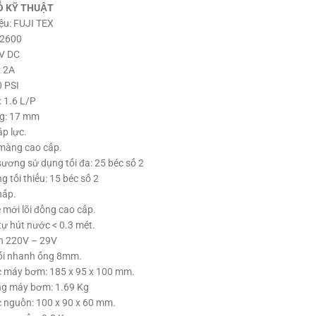
Ố KỸ THUẬT
̣u: FUJI TEX
-2600
V DC
: 2A
0 PSI
 1.6 L/P
ng: 17 mm
p lực.
àng cao cấp.
ương sử dụng tối đa: 25 béc số 2
g tối thiểu: 15 béc số 2
hấp.
 mới lõi đồng cao cấp.
ự hút nước < 0.3 mét.
 220V – 29V
ối nhanh ống 8mm.
c máy bơm: 185 x 95 x 100 mm.
ng máy bơm: 1.69 Kg
 nguồn: 100 x 90 x 60 mm.