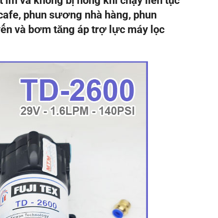
 im và không bị nóng khi chạy liên tục
cafe, phun sương nhà hàng, phun
ến và bơm tăng áp trợ lực máy lọc