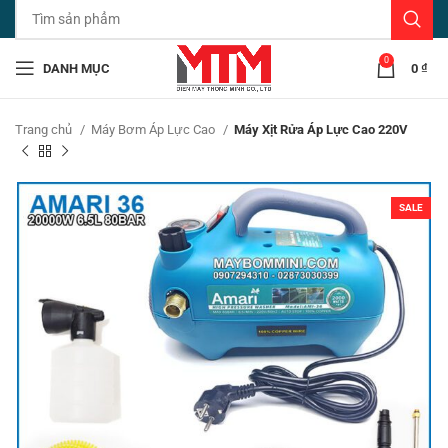
0
DANH MỤC
0
₫
Trang chủ
Máy Bơm Áp Lực Cao
Máy Xịt Rửa Áp Lực Cao 220V
SALE