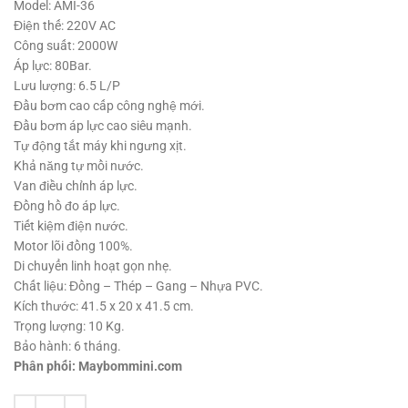
1,680,000 ₫.
là:
Model: AMI-36
1,550,000 ₫.
Điện thế: 220V AC
Công suất: 2000W
Áp lực: 80Bar.
Lưu lượng: 6.5 L/P
Đầu bơm cao cấp công nghệ mới.
Đầu bơm áp lực cao siêu mạnh.
Tự động tắt máy khi ngưng xịt.
Khả năng tự mồi nước.
Van điều chỉnh áp lực.
Đồng hồ đo áp lực.
Tiết kiệm điện nước.
Motor lõi đồng 100%.
Di chuyển linh hoạt gọn nhẹ.
Chất liệu: Đồng – Thép – Gang – Nhựa PVC.
Kích thước: 41.5 x 20 x 41.5 cm.
Trọng lượng: 10 Kg.
Bảo hành: 6 tháng.
Phân phối: Maybommini.com