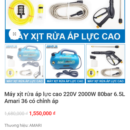
Click to enlarge
Máy xịt rửa áp lực cao 220V 2000W 80bar 6.5L
Amari 36 có chỉnh áp
Giá
Giá
1,550,000
₫
1,680,000
₫
gốc
hiện
là:
tại
Thương hiệu: AMARI