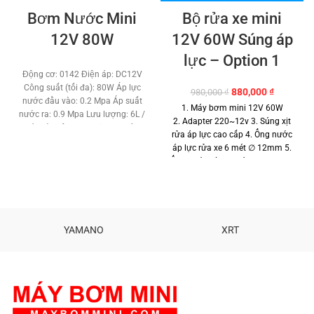
Bơm Nước Mini
Bộ rửa xe mini
12V 80W
12V 60W Súng áp
lực – Option 1
Động cơ: 0142 Điện áp: DC12V
Công suất (tối đa): 80W Áp lực
Giá
Giá
880,000
₫
980,000
₫
nước đầu vào: 0.2 Mpa Áp suất
gốc
hiện
1.
Máy bơm mini 12V 60W
nước ra: 0.9 Mpa Lưu lượng: 6L /
là:
tại
2.
Adapter 220~12v
3.
Súng xịt
phút Bảo vệ Van Loại: van thông
980,000 ₫.
là:
rửa áp lực cao cấp
4. Ống nước
minh (với công tắc áp suất tự
880,000 ₫
áp lực rửa xe 6 mét ∅ 12mm 5.
động) Kích thước: 16.5 x 9.6 x 6
Ống nước vào 2 mét ∅ 12mm 6.
CM Chất lượng sản phẩm với
Khớp nối cao cấp ∅ 12mm 7.
người tiêu dùng.
Hổ trợ kỹ thuật
Béc xịt đồng 1 tia rửa máy lạnh
vĩnh viễn.
TƯ VẤN KỸ THUẬT –
Bảo hành: 6 tháng
Phân phối:
MUA HÀNG 0908997823 –
Maybommini.com Hổ trợ kỹ
0908997872 0907294310 –
thuật vĩnh viễn.
TƯ VẤN KỸ
YAMANO
XRT
02873030399
THUẬT – MUA HÀNG MUA SỐ
LƯỢNG CÓ GIÁ SỈ
0908997823
– 0908997872 0907294310 –
02873030399