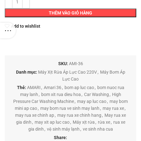
THÊM VÀO GIỎ HÀNG
Add to wishlist
SKU:
AMI-36
Danh mục:
Máy Xịt Rửa Áp Lực Cao 220V
,
Máy Bơm Áp
Lực Cao
Thẻ:
AMARI
,
Amari 36
,
bom ap luc cao
,
bom nuoc rua
may lanh
,
bom xit rua dieu hoa
,
Car Washing
,
High
Pressure Car Washing Machine
,
may ap luc cao
,
may bom
mini ap cao
,
may bom rua ve sinh may lanh
,
may rua xe
,
may rua xe chinh ap
,
may rua xe chinh hang
,
May rua xe
gia dinh
,
may xit ap luc cao
,
Máy xịt rửa
,
rửa xe
,
rua xe
gia dinh
,
vệ sinh máy lạnh
,
ve sinh nha cua
Share: