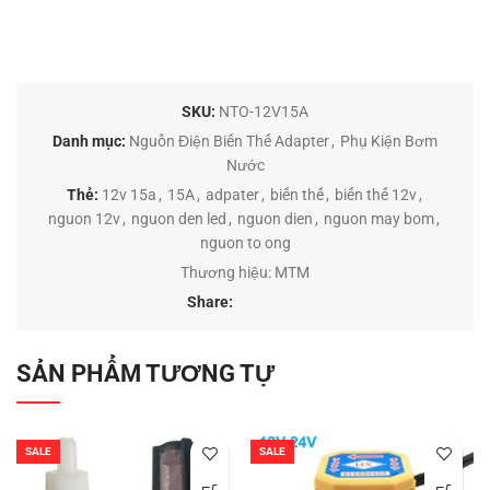
SKU:
NTO-12V15A
Danh mục:
Nguồn Điện Biến Thế Adapter
,
Phụ Kiện Bơm
Nước
Thẻ:
12v 15a
,
15A
,
adpater
,
biến thế
,
biến thế 12v
,
nguon 12v
,
nguon den led
,
nguon dien
,
nguon may bom
,
nguon to ong
Thương hiệu:
MTM
Share:
SẢN PHẨM TƯƠNG TỰ
SALE
SALE