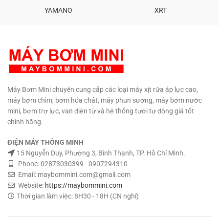
SỐ LƯỢNG CÓ GIÁ SỈ
YAMANO
XRT
0908997823 – 0908997872
0907294310 – 02873030399
Máy Bơm Mini chuyên cung cấp các loại máy xịt rửa áp lực cao,
máy bơm chìm, bơm hóa chất, máy phun sương, máy bơm nước
mini, bơm trợ lực, van điện từ và hệ thống tưới tự động giá tốt
chính hãng.
ĐIỆN MÁY THÔNG MINH
15 Nguyễn Duy, Phường 3, Bình Thạnh, TP. Hồ Chí Minh.
Phone: 02873030399 - 0907294310
Email: maybommini.com@gmail.com
Website:
https://maybommini.com
Thời gian làm việc: 8H30 - 18H (CN nghỉ)