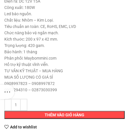
170,000 ₫.
Điện ra: DC 12V 15A
Công xuất: 180W
Led báo nguồn.
Chất liệu: Nhôm – Kim Loại.
Tiêu chuẩn an toàn: CE, RoHS, EMC, LVD
Chức năng bảo vệ ngắn mạch.
Kích thước: 200 x 97 x 42 mm.
Trọng lượng: 420 gam.
Bảo hành: 1 tháng
Phân phối: Maybommini.com
Hổ trợ kỹ thuật vĩnh viễn.
TƯ VẤN KỸ THUẬT – MUA HÀNG
MUA SỐ LƯỢNG CÓ GIÁ SỈ
0908997823 – 0908997872
0907294310 – 02873030399
THÊM VÀO GIỎ HÀNG
Add to wishlist