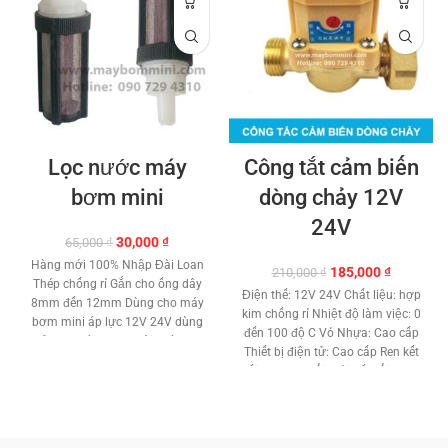
Lọc nước máy
Công tắt cảm biến
bơm mini
dòng chảy 12V
24V
Giá
Giá
30,000
₫
65,000
₫
gốc
hiện
Hàng mới 100% Nhập Đài Loan
Giá
Giá
185,000
₫
210,000
₫
là:
tại
Thép chống rỉ Gắn cho ống dây
gốc
hiện
65,000 ₫.
là:
Điện thế: 12V 24V Chất liệu: hợp
8mm đến 12mm Dùng cho máy
là:
tại
30,000 ₫.
kim chống rỉ Nhiệt độ làm việc: 0
bơm mini áp lực 12V 24V dùng
210,000 ₫.
là:
đến 100 độ C Vỏ Nhựa: Cao cấp
rửa xe máy lạnh, tưới vườn ...
185,000 ₫
Thiết bị điện tử: Cao cấp Ren kết
nối: 21 mm Đổi mới nếu lổi trong
7 ngày đầu. Bảo hành: 1 tháng
Phân phối: Maybommini.com Hổ
trợ kỹ thuật vĩnh viễn.
TƯ VẤN
KỸ THUẬT – MUA HÀNG MUA