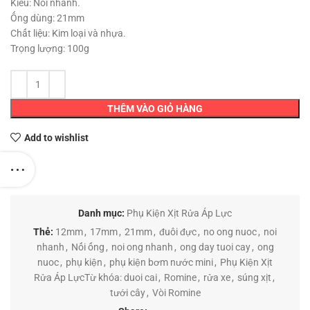
Kiểu: Nối nhanh.
Ống dùng: 21mm
Chất liệu: Kim loại và nhựa.
Trọng lượng: 100g
THÊM VÀO GIỎ HÀNG
Add to wishlist
Danh mục:
Phụ Kiện Xịt Rửa Áp Lực
Thẻ:
12mm
,
17mm
,
21mm
,
đuôi đực
,
no ong nuoc
,
noi
nhanh
,
Nối ống
,
noi ong nhanh
,
ong day tuoi cay
,
ong
nuoc
,
phụ kiện
,
phụ kiện bơm nước mini
,
Phụ Kiện Xịt
Rửa Áp LựcTừ khóa: duoi cai
,
Romine
,
rửa xe
,
súng xịt
,
tưới cây
,
Vòi Romine