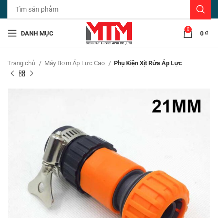
0
DANH MỤC
0
₫
Trang chủ
Máy Bơm Áp Lực Cao
Phụ Kiện Xịt Rửa Áp Lực