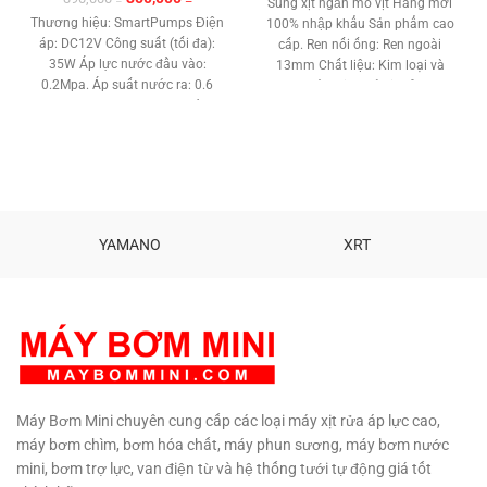
Súng xịt ngắn mỏ vịt Hàng mới
gốc
hiện
Thương hiệu: SmartPumps Điện
100% nhập khẩu Sản phẩm cao
là:
tại
áp: DC12V Công suất (tối đa):
cấp. Ren nối ống: Ren ngoài
390,000 ₫.
là:
35W Áp lực nước đầu vào:
13mm Chất liệu: Kim loại và
350,000 ₫.
0.2Mpa. Áp suất nước ra: 0.6
nhựa Chỉnh tia: mỏ vịt Sử dụng:
Mpa Lưu lượng: 2-3L/ phút.
Máy xịt áp lực cao
Ship hàng đi
Công tắc áp suất tự động:
toàn quốc
Gọi : 090 729 4310
Không Vỏ bên ngoài: Nhựa ABS
Lỏi mortor : Đồng Loại động cơ:
chổi than Xuất sứ: Trung Quốc
Cao Cấp Bảo hàng : 3 tháng
1 đổi 1.
YAMANO
XRT
Máy Bơm Mini chuyên cung cấp các loại máy xịt rửa áp lực cao,
máy bơm chìm, bơm hóa chất, máy phun sương, máy bơm nước
mini, bơm trợ lực, van điện từ và hệ thống tưới tự động giá tốt