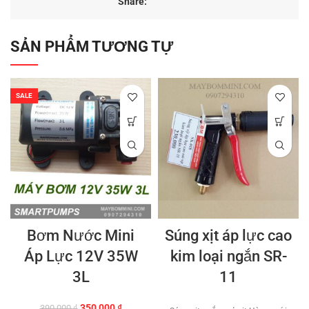
Share:
SẢN PHẨM TƯƠNG TỰ
SALE
Bơm Nước Mini
Súng xịt áp lực cao
Áp Lực 12V 35W
kim loại ngắn SR-
3L
11
Giá
Giá
350,000
₫
390,000
₫