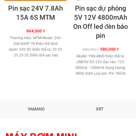
Pin sạc 24V 7.8Ah
Pin sạc dự phòng
15A 6S MTM
5V 12V 4800mAh
On Off led đèn báo
864,000
₫
pin
Thương hiệu: MTM Model: 24V-
30A-6S3P-78 Điện thế định
Giá
Giá
580,000
₫
680,000
₫
danh: 24V DC Điện thế ra: 22.2V
gốc
hiện
- 25.2V DC Điện thế sạc vào:
Model: YSN-4800
Điện thế ra:
là:
tại
25.2V 1A - 3A DC Dung lượng:
USB-5V DC-12V Sạc vào: 12V
680,000 ₫.
là:
7.8Ah – 7.800mAh Dòng làm
500mA - 1000mA Dung lượng:
580,000 ₫
việc liên tục: 15A Dòng điện tức
4800 mAh Loại pin: Pin 18650
thời tối đa: 30A Loại cell pin sạc
Lithium Nút Power On Off Led
Lithium-ion 18650 Cell pin mới
báo pin Cổng sạc Jack DC. Cổng
chính hãng. Kiểu ghép 6S Dây
nguồn 12V jack DC Cổng nguồn
nguồn: Đỏ (+) Đen (-) Tích hợp
USB 5V Kèm sạc, dây nguồn jack
mạch bảo vệ và cân bằng thông
DC Nhiệt độ làm việc : -10 độc C
minh. Bảo vệ chống quá tải và
50 độ C Trọng lượng: 510g Bảo
YAMANO
XRT
sạc cân bằng tự động. Tuổi thọ
hành: 3 tháng Sản phẩm cao
cao hoạt động tốt đúng dung
cấp
lượng. Nhiệt độ làm việc: -40 ---
80 ℃
Pin chưa kèm sạc.
Kèm