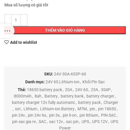
Mua số lượng có giá tốt
THÊM VÀO GIỎ HÀNG
Add to wishlist
SKU:
24V-30A-6S3P-60
Danh mục:
24V 6S Lithium-ion
,
Khối Pin Sạc
Thẻ:
18650 battery pack
,
20A
,
24V 6S
,
25A
,
3S4P
,
8000mAh
,
8ah
,
Battery
,
battery bank
,
battery charger
,
battery charger 12v fully automatic
,
battery pack
,
Charger
,
ion
,
Lithium
,
Lithium-ion Battery
,
MTM
,
pin
,
pin 18650
,
pin 24v
,
pin 24v 6s
,
pin 3s
,
pin li-on
,
pin lithium
,
PIN SẠC
,
pin sac gia re
,
SAC
,
sac 12v
,
sac pin
,
UPS
,
UPS 12V
,
UPS
Power