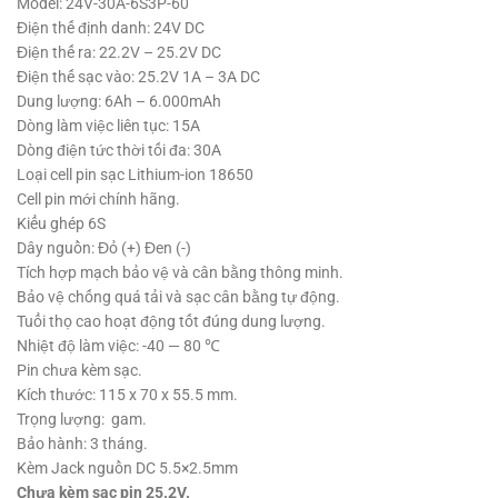
Model: 24V-30A-6S3P-60
Điện thế định danh: 24V DC
Điện thế ra: 22.2V – 25.2V DC
Điện thế sạc vào: 25.2V 1A – 3A DC
Dung lượng: 6Ah – 6.000mAh
Dòng làm việc liên tục: 15A
Dòng điện tức thời tối đa: 30A
Loại cell pin sạc Lithium-ion 18650
Cell pin mới chính hãng.
Kiểu ghép 6S
Dây nguồn: Đỏ (+) Đen (-)
Tích hợp mạch bảo vệ và cân bằng thông minh.
Bảo vệ chống quá tải và sạc cân bằng tự động.
Tuổi thọ cao hoạt động tốt đúng dung lượng.
Nhiệt độ làm việc: -40 — 80 ℃
Pin chưa kèm sạc.
Kích thước: 115 x 70 x 55.5 mm.
Trọng lượng: gam.
Bảo hành: 3 tháng.
Kèm Jack nguồn DC 5.5×2.5mm
Chưa kèm sạc pin 25.2V.