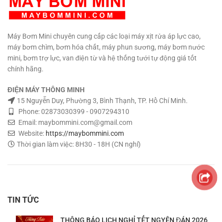
Jack nguồn DC 5.5x2.5mm
Kích
thước: 115 x 70 x 55.5 mm.
Trọng lượng: gam. Bảo hành: 3
tháng
Chưa kèm sạc pin 25.2V.
Máy Bơm Mini chuyên cung cấp các loại máy xịt rửa áp lực cao,
Mua số lượng có giá tốt
máy bơm chìm, bơm hóa chất, máy phun sương, máy bơm nước
mini, bơm trợ lực, van điện từ và hệ thống tưới tự động giá tốt
chính hãng.
ĐIỆN MÁY THÔNG MINH
15 Nguyễn Duy, Phường 3, Bình Thạnh, TP. Hồ Chí Minh.
Phone: 02873030399 - 0907294310
Email: maybommini.com@gmail.com
Website:
https://maybommini.com
Thời gian làm việc: 8H30 - 18H (CN nghỉ)
TIN TỨC
THÔNG BÁO LỊCH NGHỈ TẾT NGYÊN ĐÁN 2026