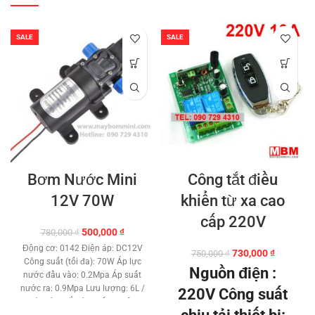
SALE
SALE
Bơm Nước Mini
Công tắt điều
12V 70W
khiển từ xa cao
cấp 220V
Giá
Giá
500,000
₫
780,000
₫
gốc
hiện
Động cơ: 0142 Điện áp: DC12V
Giá
Giá
730,000
₫
750,000
₫
là:
tại
Công suất (tối đa): 70W Áp lực
gốc
hiện
780,000 ₫.
là:
Nguồn điện :
nước đầu vào: 0.2Mpa Áp suất
là:
tại
500,000 ₫.
nước ra: 0.9Mpa Lưu lượng: 6L /
750,000 ₫.
là:
220V Công suất
phút Công tắc áp suất tự động
730,000 ₫