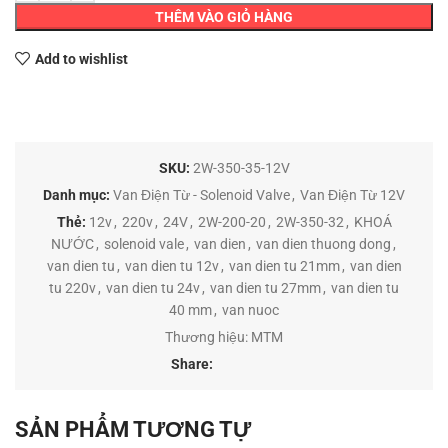
THÊM VÀO GIỎ HÀNG
Add to wishlist
SKU:
2W-350-35-12V
Danh mục:
Van Điện Từ - Solenoid Valve
,
Van Điện Từ 12V
Thẻ:
12v
,
220v
,
24V
,
2W-200-20
,
2W-350-32
,
KHOÁ
NƯỚC
,
solenoid vale
,
van dien
,
van dien thuong dong
,
van dien tu
,
van dien tu 12v
,
van dien tu 21mm
,
van dien
tu 220v
,
van dien tu 24v
,
van dien tu 27mm
,
van dien tu
40 mm
,
van nuoc
Thương hiệu:
MTM
Share:
SẢN PHẨM TƯƠNG TỰ