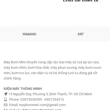
chịu tải thiết bị:
Ống dẫn: 90 mét Phạm vi: 9 mét
Kích thước: 16.5 x 9.6 x 6 cm
40A - 500W
Chất lượng sản phẩm với người
Khoảng cách điều
tiêu dùng.
Hổ trợ kỹ thuật vĩnh
viễn.
TƯ VẤN KỸ THUẬT – MUA
khiển: 100 mét.
HÀNG 0908997823 –
0908997872 0907294310 –
Tần số: 315MHZ /
02873030399
YAMANO
XRT
433MHz Kích
thước: 60 ⅹ 30 ⅹ
13mm Pin
remote: 6V.
Tel: 090 729 4310
Máy Bơm Mini chuyên cung cấp các loại máy xịt rửa áp lực cao,
máy bơm chìm, bơm hóa chất, máy phun sương, máy bơm nước
mini, bơm trợ lực, van điện từ và hệ thống tưới tự động giá tốt
chính hãng.
ĐIỆN MÁY THÔNG MINH
15 Nguyễn Duy, Phường 3, Bình Thạnh, TP. Hồ Chí Minh.