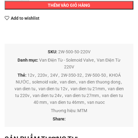
THÊM VÀO GIỎ HÀNG
Add to wishlist
SKU:
2W-500-50-220V
Danh mục:
Van Điện Từ - Solenoid Valve
,
Van Điện Từ
220V
Thẻ:
12v
,
220v
,
24V
,
2W-350-32
,
2W-500-50
,
KHOÁ
NƯỚC
,
solenoid vale
,
van dien
,
van dien thuong dong
,
van dien tu
,
van dien tu 12v
,
van dien tu 21mm
,
van dien
tu 220v
,
van dien tu 24v
,
van dien tu 27mm
,
van dien tu
40 mm
,
van dien tu 46mm
,
van nuoc
Thương hiệu:
MTM
Share: