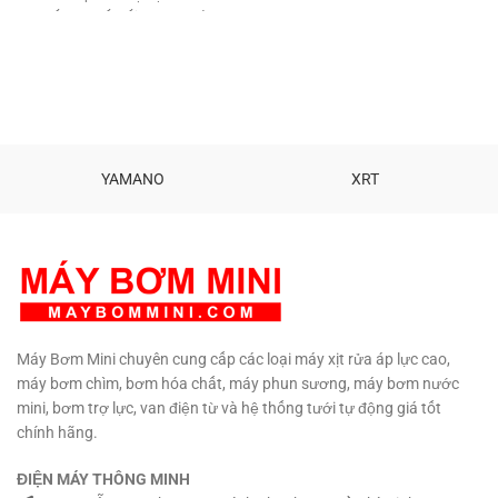
động: 0-80 độ Đầu vào: 16mm
cấp Ren kết nối: 21 mm Bảo
Đầu ra: 6mm Kèm Adapter 12V.
hành: 3 tháng Phấn chính hãng
Bảo hành: 3 tháng. Sản phẩm
bởi MBM Hotline: 090 729 4310
cao cấp Khẳng định độ an toàn,
chất lượng sản phẩm với người
tiêu dung.
Hổ trợ kỹ thuật vĩnh
viễn.
TƯ VẤN KỸ THUẬT – MUA
HÀNG 0908997823 –
0908997872 0907294310 –
YAMANO
XRT
02873030399
Máy Bơm Mini chuyên cung cấp các loại máy xịt rửa áp lực cao,
máy bơm chìm, bơm hóa chất, máy phun sương, máy bơm nước
mini, bơm trợ lực, van điện từ và hệ thống tưới tự động giá tốt
chính hãng.
ĐIỆN MÁY THÔNG MINH