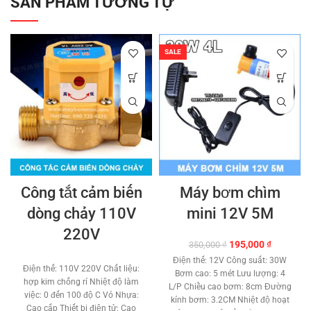
SẢN PHẨM TƯƠNG TỰ
SALE
Công tắt cảm biến
Máy bơm chìm
dòng chảy 110V
mini 12V 5M
220V
Giá
Giá
195,000
₫
350,000
₫
gốc
hiện
Điện thế: 12V Công suất: 30W
là:
tại
Điện thế: 110V 220V Chất liệu:
Bơm cao: 5 mét Lưu lượng: 4
350,000 ₫.
là:
hợp kim chống rỉ Nhiệt độ làm
L/P Chiều cao bơm: 8cm Đường
195,000 ₫
việc: 0 đến 100 độ C Vỏ Nhựa:
kính bơm: 3.2CM Nhiệt độ hoạt
Cao cấp Thiết bị điện tử: Cao