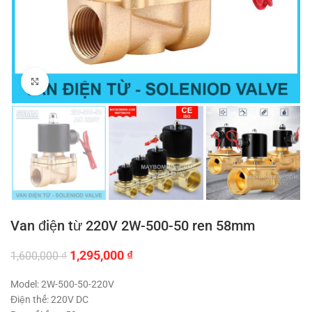
Click to enlarge
Van điện từ 220V 2W-500-50 ren 58mm
Giá
Giá
1,295,000
₫
1,600,000
₫
gốc
hiện
là:
tại
Model: 2W-500-50-220V
1,600,000 ₫.
là:
Điện thế: 220V DC