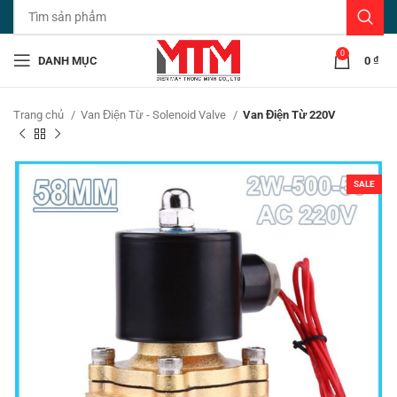
0
DANH MỤC
0
₫
Trang chủ
Van Điện Từ - Solenoid Valve
Van Điện Từ 220V
SALE