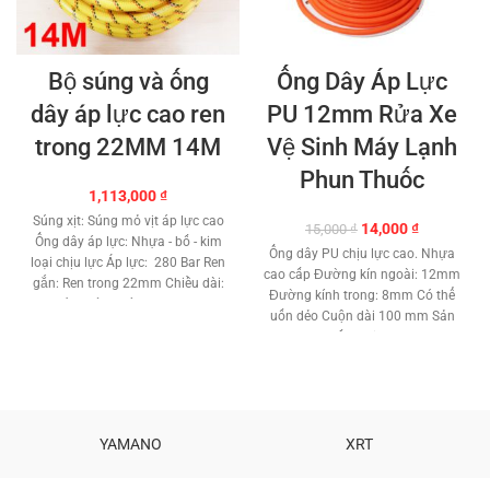
Bộ súng và ống
Ống Dây Áp Lực
dây áp lực cao ren
PU 12mm Rửa Xe
trong 22MM 14M
Vệ Sinh Máy Lạnh
Phun Thuốc
1,113,000
₫
Súng xịt: Súng mỏ vịt áp lực cao
Giá
Giá
14,000
₫
15,000
₫
Ống dây áp lực: Nhựa - bố - kim
gốc
hiện
Ống dây PU chịu lực cao. Nhựa
loại chịu lực Áp lực: 280 Bar Ren
là:
tại
cao cấp Đường kín ngoài: 12mm
gắn: Ren trong 22mm Chiều dài:
15,000 ₫.
là:
Đường kính trong: 8mm Có thể
14 Mét Đường kín trong: 8.5mm
14,000 ₫.
uốn dẻo Cuộn dài 100 mm Sản
Tương thích:
Máy bơm cao áp
xuất : Taiwan
Súng xịt và ống dây có thể
thay đổi màu tuỳ theo nhà cung
cấp Bảo hành: Đổi mới nếu bị lỗi
do nhà sản xuất trong 7 ngày.
YAMANO
XRT