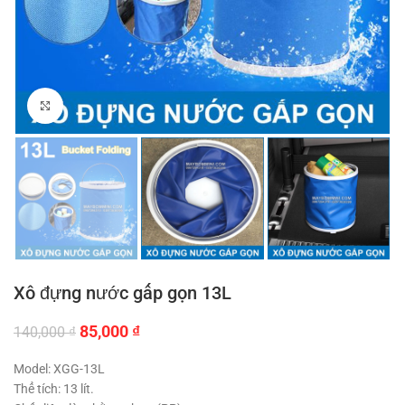
Click to enlarge
Xô đựng nước gấp gọn 13L
Giá
Giá
85,000
₫
140,000
₫
gốc
hiện
là:
tại
Model: XGG-13L
140,000 ₫.
là:
Thể tích: 13 lít.