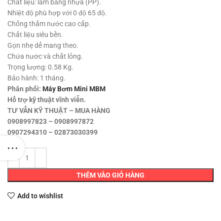
85,000 ₫.
Chất liệu: làm bằng nhựa (PP).
Nhiệt độ phù hợp với 0 độ 65 độ.
Chống thấm nước cao cấp.
Chất liệu siêu bền.
Gọn nhẹ dể mang theo.
Chứa nước và chất lỏng.
Trọng lượng: 0.58 Kg.
Bảo hành: 1 tháng.
Phân phối:
Máy Bơm Mini MBM
Hổ trợ kỹ thuật vĩnh viễn.
TƯ VẤN KỸ THUẬT – MUA HÀNG
0908997823 – 0908997872
0907294310 – 02873030399
THÊM VÀO GIỎ HÀNG
Add to wishlist