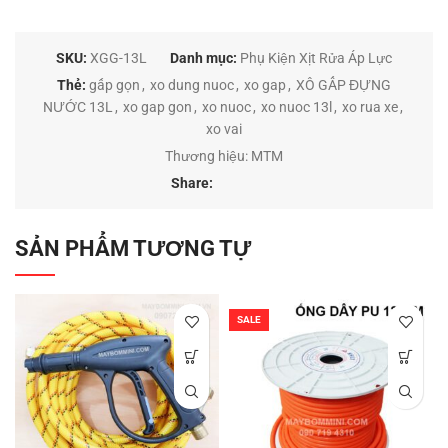
SKU:
XGG-13L
Danh mục:
Phụ Kiện Xịt Rửa Áp Lực
Thẻ:
gấp gọn
,
xo dung nuoc
,
xo gap
,
XÔ GẤP ĐỰNG
NƯỚC 13L
,
xo gap gon
,
xo nuoc
,
xo nuoc 13l
,
xo rua xe
,
xo vai
Thương hiệu:
MTM
Share:
SẢN PHẨM TƯƠNG TỰ
SALE