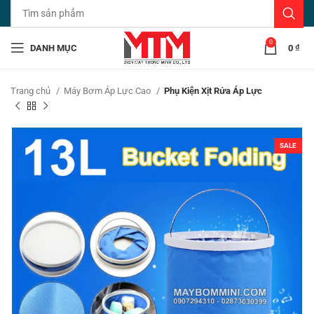
0
DANH MỤC
0
₫
Trang chủ
Máy Bơm Áp Lực Cao
Phụ Kiện Xịt Rửa Áp Lực
SALE