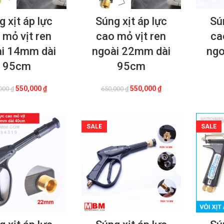
 xịt áp lực
Súng xịt áp lực
Sú
 mỏ vịt ren
cao mỏ vịt ren
ca
i 14mm dài
ngoài 22mm dài
ngo
95cm
95cm
Giá
Giá
Giá
Giá
550,000
₫
550,000
₫
000
₫
650,000
₫
gốc
hiện
gốc
hiện
là:
tại
là:
tại
650,000 ₫.
là:
650,000 ₫.
là:
550,000 ₫.
550,000 ₫.
SALE
SALE