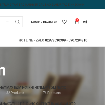
TRUNG TÂM BẢO HÀNH
YÊU CẦU BÁO GIÁ
HỢP TÁC KINH DOANH
0
LOGIN / REGISTER
0
₫
HOTLINE - ZALO
02873030399
-
0907294310
m
CHẤT
MÁY BƠM HƠI KHÍ NÉN
MÁY BƠM NƯỚC
32 Products
176 Products
ƠM NƯỚC
THIẾT BỊ DỤNG CỤ
THIẾT BỊ ĐỒ CHƠI ÔTÔ