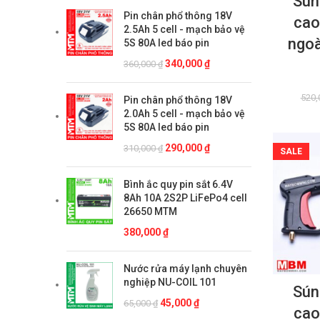
Súng
Pin chân phổ thông 18V
cao
2.5Ah 5 cell - mạch bảo vệ
ngoà
5S 80A led báo pin
Giá
Giá
340,000
₫
360,000
₫
gốc
hiện
là:
tại
520,
Pin chân phổ thông 18V
360,000 ₫.
là:
2.0Ah 5 cell - mạch bảo vệ
340,000 ₫.
5S 80A led báo pin
Giá
Giá
290,000
₫
310,000
₫
SALE
gốc
hiện
là:
tại
Bình ắc quy pin sắt 6.4V
310,000 ₫.
là:
8Ah 10A 2S2P LiFePo4 cell
290,000 ₫.
26650 MTM
380,000
₫
Nước rửa máy lạnh chuyên
nghiệp NU-COIL 101
Súng
Giá
Giá
45,000
₫
65,000
₫
cao
gốc
hiện