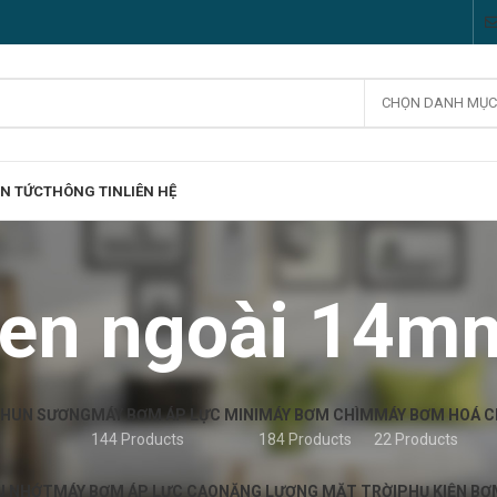
CHỌN DANH MỤC
IN TỨC
THÔNG TIN
LIÊN HỆ
ren ngoài 14m
PHUN SƯƠNG
MÁY BƠM ÁP LỰC MINI
MÁY BƠM CHÌM
MÁY BƠM HOÁ 
144 Products
184 Products
22 Products
U NHỚT
MÁY BƠM ÁP LỰC CAO
NĂNG LƯỢNG MẶT TRỜI
PHỤ KIỆN B