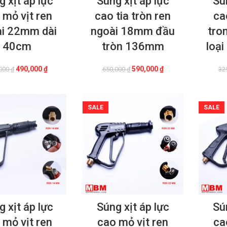
 xịt áp lực
Súng xịt áp lực
Sú
 mỏ vịt ren
cao tia tròn ren
ca
i 22mm dài
ngoài 18mm đầu
tro
40cm
tròn 136mm
loạ
Giá
Giá
Giá
Giá
490,000
₫
590,000
₫
000
₫
650,000
₫
32
gốc
hiện
gốc
hiện
là:
tại
là:
tại
520,000 ₫.
là:
650,000 ₫.
là:
490,000 ₫.
590,000 ₫.
SALE
SALE
 xịt áp lực
Súng xịt áp lực
Sú
 mỏ vịt ren
cao mỏ vịt ren
ca