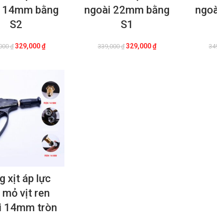
i 14mm bằng
ngoài 22mm bằng
ngo
S2
S1
Giá
Giá
Giá
Giá
329,000
₫
329,000
₫
000
₫
339,000
₫
34
gốc
hiện
gốc
hiện
là:
tại
là:
tại
349,000 ₫.
là:
339,000 ₫.
là:
329,000 ₫.
329,000 ₫.
 xịt áp lực
 mỏ vịt ren
i 14mm tròn