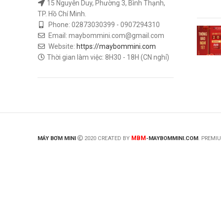
15 Nguyễn Duy, Phường 3, Bình Thạnh,
TP. Hồ Chí Minh.
Phone: 02873030399 - 0907294310
Email: maybommini.com@gmail.com
Website:
https://maybommini.com
Thời gian làm việc: 8H30 - 18H (CN nghỉ)
MBM
MÁY BƠM MINI
2020 CREATED BY
-MAYBOMMINI.COM
. PREMI