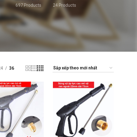
697 Products
24 Products
24
36