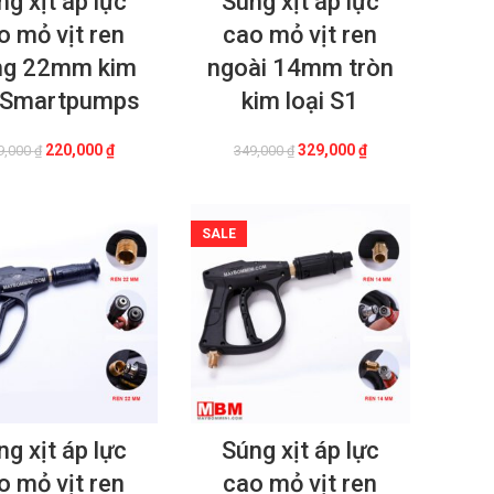
ng xịt áp lực
Súng xịt áp lực
o mỏ vịt ren
cao mỏ vịt ren
ng 22mm kim
ngoài 14mm tròn
i Smartpumps
kim loại S1
Giá
Giá
Giá
Giá
220,000
₫
329,000
₫
9,000
₫
349,000
₫
gốc
hiện
gốc
hiện
là:
tại
là:
tại
329,000 ₫.
là:
349,000 ₫.
là:
220,000 ₫.
329,000 ₫.
SALE
ng xịt áp lực
Súng xịt áp lực
o mỏ vịt ren
cao mỏ vịt ren