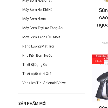
Máy Bơm Hoá Chất
Súng
Máy Bơm Hơi Khí Nén
cao
Máy Bơm Nước
ngoà
Máy Bơm Trợ Lực Tăng Áp
Máy Bơm Xăng Dầu Nhớt
650,
Năng Lượng Mặt Trời
Phụ Kiện Bơm Nước
SALE
Thiết Bị Dụng Cụ
Thiết bị đồ chơi Ôtô
Van Điện Từ - Solenoid Valve
SẢN PHẨM MỚI