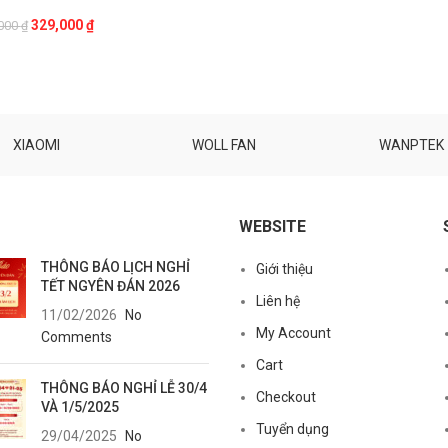
Giá
Giá
329,000
₫
000
₫
gốc
hiện
là:
tại
349,000 ₫.
là:
329,000 ₫.
XIAOMI
WOLL FAN
WANPTEK
WEBSITE
THÔNG BÁO LỊCH NGHỈ
Giới thiệu
TẾT NGYÊN ĐÁN 2026
Liên hệ
11/02/2026
No
My Account
Comments
Cart
THÔNG BÁO NGHỈ LỄ 30/4
Checkout
VÀ 1/5/2025
Tuyển dụng
29/04/2025
No