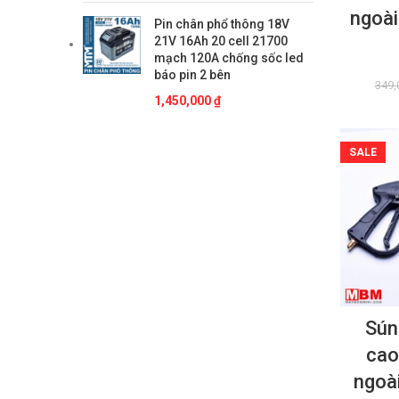
ngoà
là:
tại
Pin chân phổ thông 18V
65,000 ₫.
là:
21V 16Ah 20 cell 21700
45,000 ₫.
mạch 120A chống sốc led
báo pin 2 bên
349,
1,450,000
₫
SALE
Súng
cao
ngoà