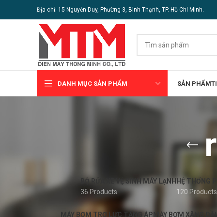
Địa chỉ: 15 Nguyễn Duy, Phường 3, Bình Thạnh, TP. Hồ Chí Minh.
DANH MỤC SẢN PHẨM
SẢN PHẨM
T
BỘ RỬA XE VỆ SINH MÁY LẠNH
HỆ THỐNG 
36 Products
120 Products
MÁY BƠM TRỢ LỰC TĂNG ÁP
MÁY BƠM XĂNG DẦ