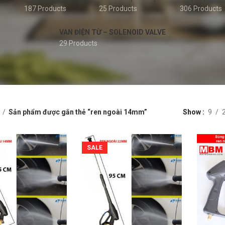
187 Products
25 Products
306 Products
VAN ĐIỆN TỪ – SOLENOID VALVE
29 Products
Sản phẩm được gắn thẻ “ren ngoài 14mm”
Show
9
SALE