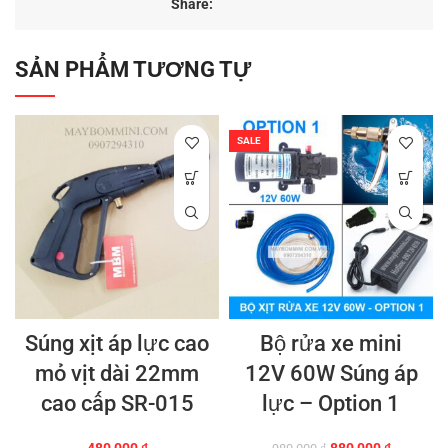
Share:
SẢN PHẨM TƯƠNG TỰ
SALE
Súng xịt áp lực cao
Bộ rửa xe mini
mỏ vịt dài 22mm
12V 60W Súng áp
cao cấp SR-015
lực – Option 1
Giá
Giá