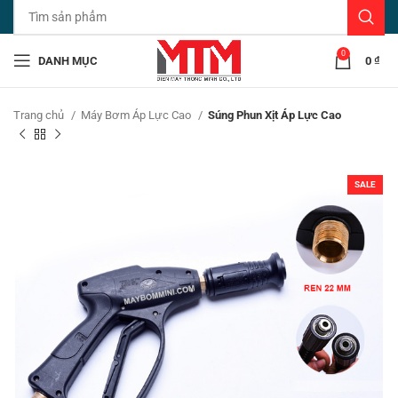
0
DANH MỤC
0
₫
Trang chủ
Máy Bơm Áp Lực Cao
Súng Phun Xịt Áp Lực Cao
SALE