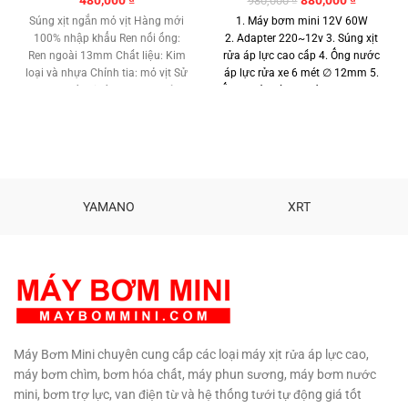
480,000
₫
880,000
₫
980,000
₫
gốc
hiện
Súng xịt ngắn mỏ vịt Hàng mới
1.
Máy bơm mini 12V 60W
là:
tại
100% nhập khẩu Ren nối ống:
2.
Adapter 220~12v
3.
Súng xịt
980,000 ₫.
là:
Ren ngoài 13mm Chất liệu: Kim
rửa áp lực cao cấp
4. Ống nước
880,000 ₫
loại và nhựa Chỉnh tia: mỏ vịt Sử
áp lực rửa xe 6 mét ∅ 12mm 5.
dụng: Máy xịt áp lực cao
Ship
Ống nước vào 2 mét ∅ 12mm 6.
hàng đi toàn quốc
Gọi : 090 729
Khớp nối cao cấp ∅ 12mm 7.
4310
Béc xịt đồng 1 tia rửa máy lạnh
Bảo hành: 6 tháng
Phân phối:
Maybommini.com Hổ trợ kỹ
thuật vĩnh viễn.
TƯ VẤN KỸ
THUẬT – MUA HÀNG MUA SỐ
YAMANO
XRT
LƯỢNG CÓ GIÁ SỈ
0908997823
– 0908997872 0907294310 –
02873030399
Máy Bơm Mini chuyên cung cấp các loại máy xịt rửa áp lực cao,
máy bơm chìm, bơm hóa chất, máy phun sương, máy bơm nước
mini, bơm trợ lực, van điện từ và hệ thống tưới tự động giá tốt