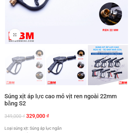
Click to enlarge
Súng xịt áp lực cao mỏ vịt ren ngoài 22mm
bằng S2
Giá
Giá
329,000
₫
349,000
₫
gốc
hiện
là:
tại
Loại súng xịt: Súng áp lực ngắn