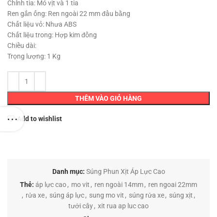
349,000 ₫.
là:
Chỉnh tia: Mỏ vịt và 1 tia
329,000 ₫.
Ren gắn ống: Ren ngoài 22 mm đầu bằng
Chất liệu vỏ: Nhưa ABS
Chất liệu trong: Hợp kim đồng
Chiều dài:
Trọng lượng: 1 Kg
THÊM VÀO GIỎ HÀNG
Add to wishlist
Danh mục:
Súng Phun Xịt Áp Lực Cao
Thẻ:
áp lực cao
,
mo vit
,
ren ngoài 14mm
,
ren ngoai 22mm
,
rửa xe
,
súng áp lực
,
sung mo vit
,
súng rửa xe
,
súng xịt
,
tưới cây
,
xit rua ap luc cao