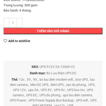
Kích thước: 115x90x55mm
Trọng lượng: 500 gam
Bảo hành: 6 tháng.
THÊM VÀO GIỎ HÀNG
Add to wishlist
SKU:
UPS-512V-2A-12000-V2
Danh mục:
Bộ Lưu Điện UPS DC
Thẻ:
12v
,
5V
,
9V
,
bo luu dien modem wifi
,
box UPS
,
luu
dien camera
,
Mini DC UPS
,
Mini UPS
,
sac du phong
,
UPS
,
UPS 12V
,
ups 5A
,
UPS 5V
,
UPS 9V
,
UPS box tivi
,
UPS
camera
,
UPS DC
,
UPS du phong
,
ups luu dien camera
,
UPS Power
,
UPS Power Supply Box Backup
,
UPS wifi
,
UPS
WIFI MODEM
,
ups12v
,
USB