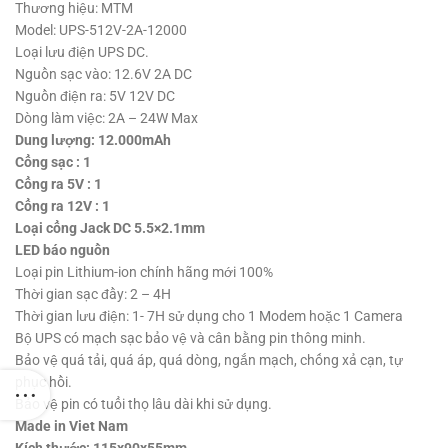
Thương hiệu: MTM
Model: UPS-512V-2A-12000
Loại lưu điện UPS DC.
Nguồn sạc vào: 12.6V 2A DC
Nguồn điện ra: 5V 12V DC
Dòng làm việc: 2A – 24W Max
Dung lượng: 12.000mAh
Cổng sạc : 1
Cổng ra 5V : 1
Cổng ra 12V : 1
Loại cổng Jack DC 5.5×2.1mm
LED báo nguồn
Loại pin Lithium-ion chính hãng mới 100%
Thời gian sạc đầy: 2 – 4H
Thời gian lưu điện: 1- 7H sử dụng cho 1 Modem hoặc 1 Camera
Bộ UPS có mạch sạc bảo vệ và cân bằng pin thông minh.
Bảo vệ quá tải, quá áp, quá dòng, ngắn mạch, chống xả cạn, tự
phục hồi.
Bảo vệ pin có tuổi thọ lâu dài khi sử dụng.
Made in Viet Nam