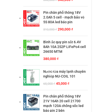
gốc
hiện
là:
tại
Pin chân phổ thông 18V
360,000 ₫.
là:
2.0Ah 5 cell - mạch bảo vệ
340,000 ₫.
5S 80A led báo pin
Giá
Giá
290,000
₫
310,000
₫
gốc
hiện
là:
tại
Bình ắc quy pin sắt 6.4V
310,000 ₫.
là:
8Ah 10A 2S2P LiFePo4 cell
290,000 ₫.
26650 MTM
380,000
₫
Nước rửa máy lạnh chuyên
nghiệp NU-COIL 101
Giá
Giá
45,000
₫
65,000
₫
gốc
hiện
là:
tại
Pin chân phổ thông 18V
65,000 ₫.
là:
21V 16Ah 20 cell 21700
45,000 ₫.
mạch 120A chống sốc led
báo pin 2 bên