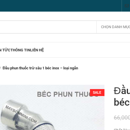
CHỌN DANH MỤ
N TỨC
THÔNG TIN
LIÊN HỆ
Đầu phun thuốc trừ sâu 1 béc inox – loại ngắn
Đầu
SALE
béc
66,00