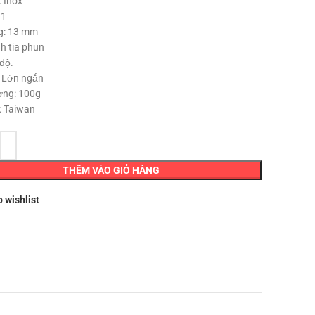
: Inox
là:
tại
 1
66,000 ₫.
là:
g: 13 mm
60,000 ₫.
nh tia phun
độ.
: Lớn ngắn
ợng: 100g
: Taiwan
THÊM VÀO GIỎ HÀNG
o wishlist