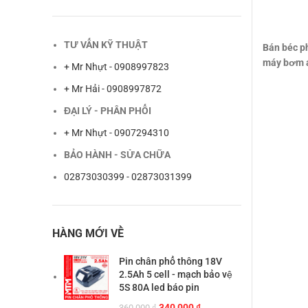
TƯ VẤN KỸ THUẬT
Bán béc ph
máy bơm áp
+ Mr Nhựt - 0908997823
+ Mr Hải - 0908997872
ĐẠI LÝ - PHÂN PHỐI
+ Mr Nhựt - 0907294310
BẢO HÀNH - SỬA CHỮA
02873030399 - 02873031399
HÀNG MỚI VỀ
Pin chân phổ thông 18V
2.5Ah 5 cell - mạch bảo vệ
5S 80A led báo pin
Giá
Giá
340,000
₫
360,000
₫