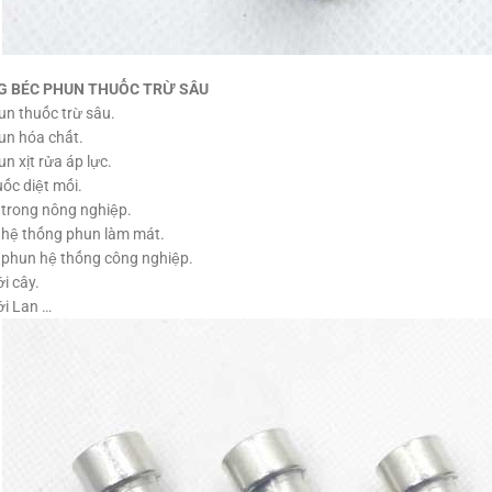
 BÉC PHUN THUỐC TRỪ SÂU
n thuốc trừ sâu.
un hóa chất.
n xịt rửa áp lực.
ốc diệt mối.
trong nông nghiệp.
 hệ thống phun làm mát.
 phun hệ thống công nghiệp.
i cây.
i Lan …