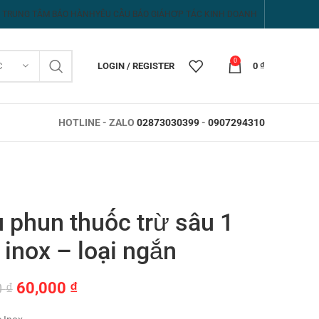
TRUNG TÂM BẢO HÀNH
YÊU CẦU BÁO GIÁ
HỢP TÁC KINH DOANH
0
C
LOGIN / REGISTER
0
₫
HOTLINE - ZALO
02873030399
-
0907294310
 phun thuốc trừ sâu 1
 inox – loại ngắn
Giá
Giá
60,000
₫
0
₫
gốc
hiện