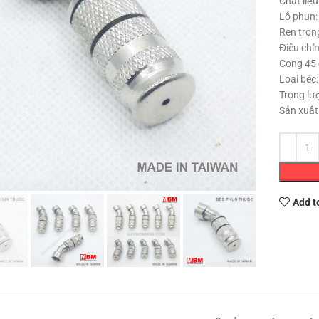
Chất liệu
Lổ phun:
Ren tron
Điều chỉ
Cong 45 
Loại béc
Trọng lư
Sản xuất
Click to enlarge
Add t