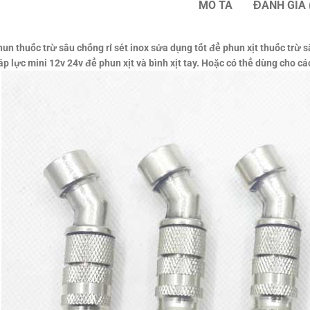
MÔ TẢ
ĐÁNH GIÁ 
un thuốc trừ sâu chống rỉ sét inox sửa dụng tốt để phun xịt thuốc trừ sâu
 lực mini 12v 24v để phun xịt và bình xịt tay. Hoặc có thể dùng cho cá