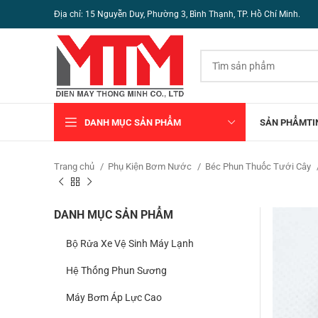
Địa chỉ: 15 Nguyễn Duy, Phường 3, Bình Thạnh, TP. Hồ Chí Minh.
DANH MỤC SẢN PHẨM
SẢN PHẨM
TI
Trang chủ
Phụ Kiện Bơm Nước
Béc Phun Thuốc Tưới Cây
DANH MỤC SẢN PHẨM
Bộ Rửa Xe Vệ Sinh Máy Lạnh
Hệ Thống Phun Sương
Máy Bơm Áp Lực Cao