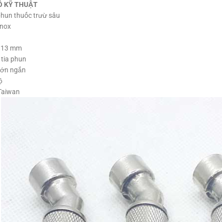
Ố KỸ THUẬT
phun thuốc trưừ sâu
Inox
: 13 mm
 tia phun
Lớn ngắn
ộ
Taiwan