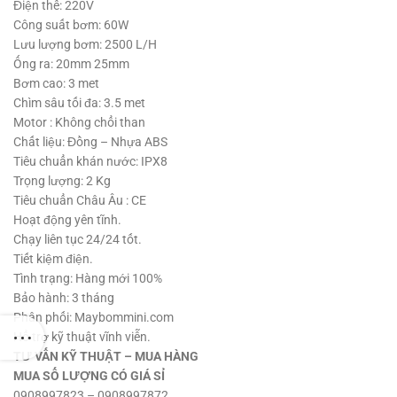
750,000 ₫.
là:
Điện thế: 220V
420,000 ₫.
Công suất bơm: 60W
Lưu lượng bơm: 2500 L/H
Ống ra: 20mm 25mm
Bơm cao: 3 met
Chìm sâu tối đa: 3.5 met
Motor : Không chổi than
Chất liệu: Đồng – Nhựa ABS
Tiêu chuẩn khán nước: IPX8
Trọng lượng: 2 Kg
Tiêu chuẩn Châu Âu : CE
Hoạt động yên tĩnh.
Chạy liên tục 24/24 tốt.
Tiết kiệm điện.
Tình trạng: Hàng mới 100%
Bảo hành: 3 tháng
Phân phối: Maybommini.com
Hổ trợ kỹ thuật vĩnh viễn.
TƯ VẤN KỸ THUẬT – MUA HÀNG
MUA SỐ LƯỢNG CÓ GIÁ SỈ
0908997823 – 0908997872