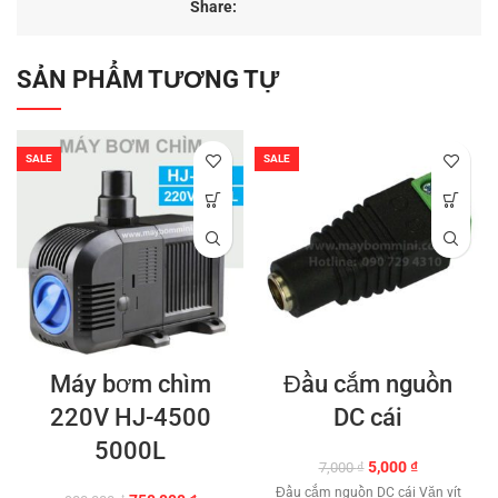
Share:
SẢN PHẨM TƯƠNG TỰ
SALE
SALE
Máy bơm chìm
Đầu cắm nguồn
220V HJ-4500
DC cái
5000L
Giá
Giá
5,000
₫
7,000
₫
gốc
hiện
Đầu cắm nguồn DC cái Vặn vít