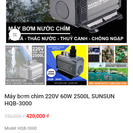
Click to enlarge
Máy bơm chìm 220V 60W 2500L SUNSUN
HQB-3000
Giá
Giá
420,000
₫
750,000
₫
gốc
hiện
là:
tại
Model: HQB-3000