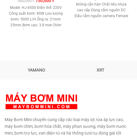
Giá
Giá
750,000
₫
980,000
₫
là:
tại
không cần hàn Chất liệu nhựa
gốc
hiện
7,000 ₫.
là:
Model: HJ-4500 Điện thế: 220V
cao cấp Dùng cắm nguồn DC
là:
tại
5,000 ₫.
Công suất bơm: 80W Lưu lượng
Đầu cắm nguồn camera Female
980,000 ₫.
là:
bơm: 5000 L/H Ống ra: 21mm
5.5x2.1mm DC Plug Connector
750,000 ₫.
25mm Bơm cao: 3.8 met Chìm
with Screw Terminals Size: 5.5 x
sâu tối đa: 2.3 met Motor :
2.1 mm
Không chổi than Chất liệu: Đồng
– Nhựa ABS Tiêu chuẩn khán
nước: IPX8 Trọng lượng: 1.6 Kg
Tiêu chuẩn Châu Âu : CE Tình
trạng: Hàng mới 100% Khẳng
định độ an toàn, chất lượng sản
YAMANO
XRT
phẩm với người tiêu dung. Bảo
hàng: 3 tháng
Phân phối:
Máy
Bơm Mini MBM
Tel:
0907294310
Máy Bơm Mini chuyên cung cấp các loại máy xịt rửa áp lực cao,
máy bơm chìm, bơm hóa chất, máy phun sương, máy bơm nước
mini, bơm trợ lực, van điện từ và hệ thống tưới tự động giá tốt