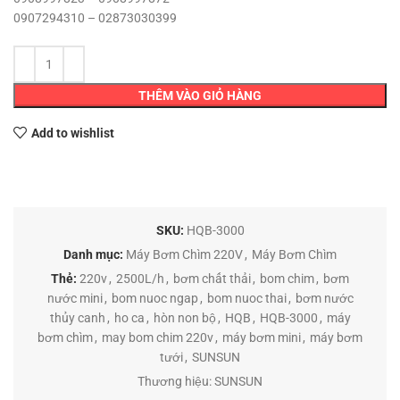
0907294310 – 02873030399
THÊM VÀO GIỎ HÀNG
Add to wishlist
SKU:
HQB-3000
Danh mục:
Máy Bơm Chìm 220V
,
Máy Bơm Chìm
Thẻ:
220v
,
2500L/h
,
bơm chất thải
,
bom chim
,
bơm
nước mini
,
bom nuoc ngap
,
bom nuoc thai
,
bơm nước
thủy canh
,
ho ca
,
hòn non bộ
,
HQB
,
HQB-3000
,
máy
bơm chìm
,
may bom chim 220v
,
máy bơm mini
,
máy bơm
tưới
,
SUNSUN
Thương hiệu:
SUNSUN