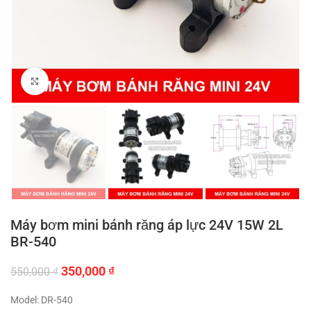
Click to enlarge
Máy bơm mini bánh răng áp lực 24V 15W 2L
BR-540
Giá
Giá
350,000
₫
550,000
₫
gốc
hiện
là:
tại
Model: DR-540