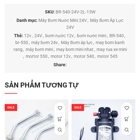
SKU:
BR-540-24V-2L-15W
Danh mục:
Máy Bơm Nước Mini 24V
,
Máy Bơm Áp Lực
24V
Thẻ:
12v
,
24V
,
bơm nước 12v
,
bơm nước mini
,
BR-540
,
br-550
,
máy bơm 24v
,
Máy Bơm áp lực
,
may bom banh
rang
,
máy bơm mini
,
may bom mini nhat
,
may rua xe mini
,
mortor 550
,
motor 12v
,
motor 540
,
motor 545
Share:
SẢN PHẨM TƯƠNG TỰ
SALE
SALE