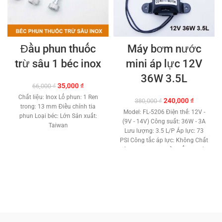
Đầu phun thuốc
Máy bơm nước
trừ sâu 1 béc inox
mini áp lực 12V
36W 3.5L
Giá
Giá
35,000
₫
66,000
₫
gốc
hiện
Chất liệu: Inox Lổ phun: 1 Ren
Giá
Giá
240,000
₫
380,000
₫
là:
tại
trong: 13 mm Điều chỉnh tia
gốc
hiện
66,000 ₫.
là:
Model: FL-5206 Điện thế: 12V -
phun Loại béc: Lớn Sản xuất:
là:
tại
35,000 ₫.
(9V - 14V) Công suất: 36W - 3A
Taiwan
380,000 ₫.
là:
Lưu lượng: 3.5 L/P Áp lực: 73
240,000 ₫
PSI Công tắc áp lực: Không Chất
liệu: Nhựa ABS - Đồng Ống nước
sử dụng: 12mm Máy bơm tự hút
: 0.6m Đẩy cao: 10m Kích thước:
130 × 100 × 60mm Trọng lượng:
600g Sử dụng Adapter 220V -
12V 4A trờ lên Thương hiệu:
BOJIN PUMPS - TAIWAN Bảo
hành: 6 tháng