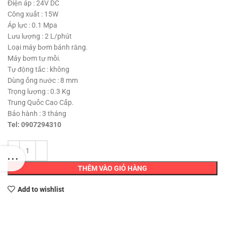
550,000 ₫.
là:
Điện áp : 24V DC
350,000 ₫.
Công xuất : 15W
Áp lực : 0.1 Mpa
Lưu lượng : 2 L/phút
Loại máy bơm bánh răng.
Máy bơm tự mồi.
Tự động tắc : không
Dùng ống nước : 8 mm
Trọng lượng : 0.3 Kg
Trung Quốc Cao Cấp.
Bảo hành : 3 tháng
Tel: 0907294310
THÊM VÀO GIỎ HÀNG
Add to wishlist