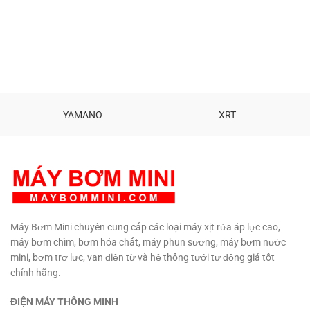
phun. Phun 1 tia và phun sương.
439,000 ₫
Chất liệu: Gang, Đồng, Nhựa.
Kích thước: 26 x 16 x 4 cm.
Trọng lượng: 260 gam. Sản
phẩm cao cấp Khẳng định độ an
toàn. Chất lượng sản phẩm với
người tiêu dùng.
Hổ trợ kỹ thuật
vĩnh viễn.
TƯ VẤN KỸ THUẬT –
MUA HÀNG 0908997823 –
YAMANO
XRT
0908997872 0907294310 –
02873030399
Máy Bơm Mini chuyên cung cấp các loại máy xịt rửa áp lực cao,
máy bơm chìm, bơm hóa chất, máy phun sương, máy bơm nước
mini, bơm trợ lực, van điện từ và hệ thống tưới tự động giá tốt
chính hãng.
ĐIỆN MÁY THÔNG MINH